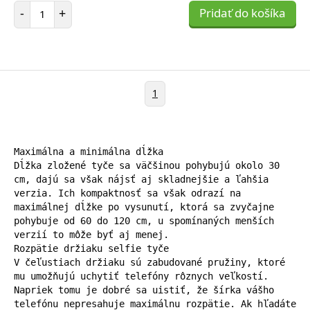
Počet položiek
-
+
Pridať do košíka
1
Maximálna a minimálna dĺžka

Dĺžka zložené tyče sa väčšinou pohybujú okolo 30 
cm, dajú sa však nájsť aj skladnejšie a ľahšia 
verzia. Ich kompaktnosť sa však odrazí na 
maximálnej dĺžke po vysunutí, ktorá sa zvyčajne 
pohybuje od 60 do 120 cm, u spomínaných menších 
verzií to môže byť aj menej.

Rozpätie držiaku selfie tyče

V čeľustiach držiaku sú zabudované pružiny, ktoré 
mu umožňujú uchytiť telefóny rôznych veľkostí. 
Napriek tomu je dobré sa uistiť, že šírka vášho 
telefónu nepresahuje maximálnu rozpätie. Ak hľadáte 