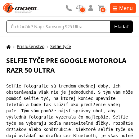
Menu
0
0
Vyhľadávanie
Hľadať
Príslušenstvo
Selfie tyče
Tu
sa
SELFIE TYČE PRE GOOGLE MOTOROLA
nachádzate:
RAZR 50 ULTRA
Selfie fotografie sú trendom dnešnej doby, ich 
obstarávania však nie je jednoduché. S tým vám môže 
pomôcť selfie tyč, na ktorej koniec upevníte 
telefón a bude tak slúžiť ako predĺženie vašej 
paže. Tým vám pomôže nájsť správny uhol, aby 
výsledná fotografia vyzerala čo najlepšie. Selfie 
tyče sa vyberajú podľa nastaviteľné dĺžky, rozpätie 
držiakov alebo konštrukcie. Niektoré selfie tyče sa 
dajú ovládať na diaľku cez Bluetooth, je však nutné 