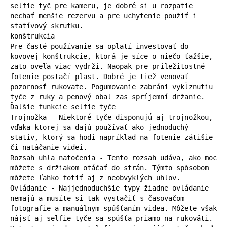
selfie tyč pre kameru, je dobré si u rozpätie 
nechať menšie rezervu a pre uchytenie použiť i 
statívový skrutku.

konštrukcia

Pre časté používanie sa oplatí investovať do 
kovovej konštrukcie, ktorá je síce o niečo ťažšie, 
zato oveľa viac vydrží. Naopak pre príležitostné 
fotenie postačí plast. Dobré je tiež venovať 
pozornosť rukoväte. Pogumovanie zabráni vykĺznutiu 
tyče z ruky a penový obal zas spríjemní držanie.

Ďalšie funkcie selfie tyče

Trojnožka - Niektoré tyče disponujú aj trojnožkou, 
vďaka ktorej sa dajú používať ako jednoduchý 
statív, ktorý sa hodí napríklad na fotenie zátišie 
či natáčanie videí.

Rozsah uhla natočenia - Tento rozsah udáva, ako moc 
môžete s držiakom otáčať do strán. Týmto spôsobom 
môžete ľahko fotiť aj z neobvyklých uhlov.

Ovládanie - Najjednoduchšie typy žiadne ovládanie 
nemajú a musíte si tak vystačiť s časovačom 
fotografie a manuálnym spúšťaním videa. Môžete však 
nájsť aj selfie tyče sa spúšťa priamo na rukoväti. 