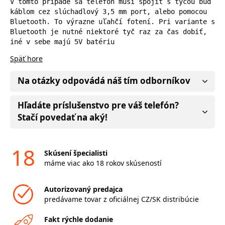
V tomto prípade sa telefón musí spojiť s tyčou buď 
káblom cez slúchadlový 3,5 mm port, alebo pomocou 
Bluetooth. To výrazne uľahčí fotení. Pri variante s 
Bluetooth je nutné niektoré tyč raz za čas dobiť, 
iné v sebe majú 5V batériu
Späť hore
Na otázky odpovádá náš tím odborníkov
Hľadáte príslušenstvo pre váš telefón?
Stačí povedať na aký!
18
Skúsení špecialisti
máme viac ako 18 rokov skúseností
Autorizovaný predajca
predávame tovar z oficiálnej CZ/SK distribúcie
Fakt rýchle dodanie