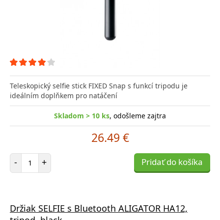
Teleskopický selfie stick FIXED Snap s funkcí tripodu je
ideálním doplňkem pro natáčení
Skladom > 10 ks
, odošleme zajtra
26.49 €
Počet položiek
-
+
Pridať do košíka
Držiak SELFIE s Bluetooth ALIGATOR HA12,
tripod, black