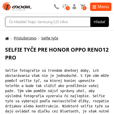
Menu
0
0
Vyhľadávanie
Hľadať
Príslušenstvo
Selfie tyče
Tu
sa
SELFIE TYČE PRE HONOR OPPO RENO12
nachádzate:
PRO
Selfie fotografie sú trendom dnešnej doby, ich 
obstarávania však nie je jednoduché. S tým vám môže 
pomôcť selfie tyč, na ktorej koniec upevníte 
telefón a bude tak slúžiť ako predĺženie vašej 
paže. Tým vám pomôže nájsť správny uhol, aby 
výsledná fotografia vyzerala čo najlepšie. Selfie 
tyče sa vyberajú podľa nastaviteľné dĺžky, rozpätie 
držiakov alebo konštrukcie. Niektoré selfie tyče sa 
dajú ovládať na diaľku cez Bluetooth, je však nutné 