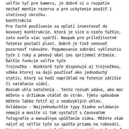
selfie tyč pre kameru, je dobré si u rozpätie 
nechať menšie rezervu a pre uchytenie použiť i 
statívový skrutku.

konštrukcia

Pre časté používanie sa oplatí investovať do 
kovovej konštrukcie, ktorá je síce o niečo ťažšie, 
zato oveľa viac vydrží. Naopak pre príležitostné 
fotenie postačí plast. Dobré je tiež venovať 
pozornosť rukoväte. Pogumovanie zabráni vykĺznutiu 
tyče z ruky a penový obal zas spríjemní držanie.

Ďalšie funkcie selfie tyče

Trojnožka - Niektoré tyče disponujú aj trojnožkou, 
vďaka ktorej sa dajú používať ako jednoduchý 
statív, ktorý sa hodí napríklad na fotenie zátišie 
či natáčanie videí.

Rozsah uhla natočenia - Tento rozsah udáva, ako moc 
môžete s držiakom otáčať do strán. Týmto spôsobom 
môžete ľahko fotiť aj z neobvyklých uhlov.

Ovládanie - Najjednoduchšie typy žiadne ovládanie 
nemajú a musíte si tak vystačiť s časovačom 
fotografie a manuálnym spúšťaním videa. Môžete však 
nájsť aj selfie tyče sa spúšťa priamo na rukoväti. 