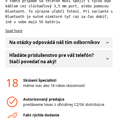
V tomto prípade sa telefón musí spojiť s tyčou buď 
káblom cez slúchadlový 3,5 mm port, alebo pomocou 
Bluetooth. To výrazne uľahčí fotení. Pri variante s 
Bluetooth je nutné niektoré tyč raz za čas dobiť, 
iné v sebe majú 5V batériu
Späť hore
Na otázky odpovádá náš tím odborníkov
Hľadáte príslušenstvo pre váš telefón?
Stačí povedať na aký!
18
Skúsení špecialisti
máme viac ako 18 rokov skúseností
Autorizovaný predajca
predávame tovar z oficiálnej CZ/SK distribúcie
Fakt rýchle dodanie