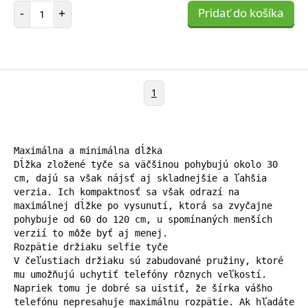
Počet položiek
-
+
Pridať do košíka
1
Maximálna a minimálna dĺžka

Dĺžka zložené tyče sa väčšinou pohybujú okolo 30 
cm, dajú sa však nájsť aj skladnejšie a ľahšia 
verzia. Ich kompaktnosť sa však odrazí na 
maximálnej dĺžke po vysunutí, ktorá sa zvyčajne 
pohybuje od 60 do 120 cm, u spomínaných menších 
verzií to môže byť aj menej.

Rozpätie držiaku selfie tyče

V čeľustiach držiaku sú zabudované pružiny, ktoré 
mu umožňujú uchytiť telefóny rôznych veľkostí. 
Napriek tomu je dobré sa uistiť, že šírka vášho 
telefónu nepresahuje maximálnu rozpätie. Ak hľadáte 