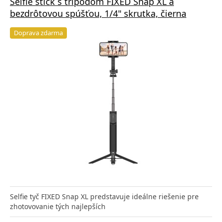
Selfie stick s tripodom FIXED Snap XL a
bezdrôtovou spúšťou, 1/4" skrutka, čierna
Doprava zdarma
Selfie tyč FIXED Snap XL predstavuje ideálne riešenie pre
zhotovovanie tých najlepších