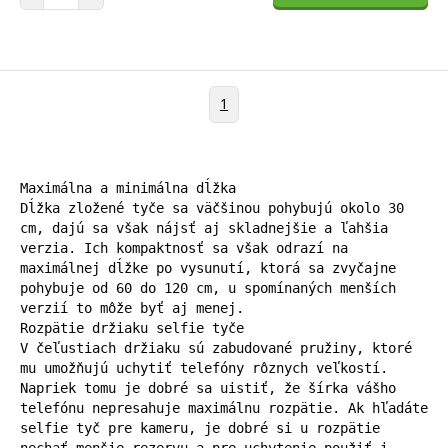
1
Maximálna a minimálna dĺžka

Dĺžka zložené tyče sa väčšinou pohybujú okolo 30 
cm, dajú sa však nájsť aj skladnejšie a ľahšia 
verzia. Ich kompaktnosť sa však odrazí na 
maximálnej dĺžke po vysunutí, ktorá sa zvyčajne 
pohybuje od 60 do 120 cm, u spomínaných menších 
verzií to môže byť aj menej.

Rozpätie držiaku selfie tyče

V čeľustiach držiaku sú zabudované pružiny, ktoré 
mu umožňujú uchytiť telefóny rôznych veľkostí. 
Napriek tomu je dobré sa uistiť, že šírka vášho 
telefónu nepresahuje maximálnu rozpätie. Ak hľadáte 
selfie tyč pre kameru, je dobré si u rozpätie 
nechať menšie rezervu a pre uchytenie použiť i 