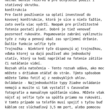
statívový skrutku.

konštrukcia

Pre časté používanie sa oplatí investovať do 
kovovej konštrukcie, ktorá je síce o niečo ťažšie, 
zato oveľa viac vydrží. Naopak pre príležitostné 
fotenie postačí plast. Dobré je tiež venovať 
pozornosť rukoväte. Pogumovanie zabráni vykĺznutiu 
tyče z ruky a penový obal zas spríjemní držanie.

Ďalšie funkcie selfie tyče

Trojnožka - Niektoré tyče disponujú aj trojnožkou, 
vďaka ktorej sa dajú používať ako jednoduchý 
statív, ktorý sa hodí napríklad na fotenie zátišie 
či natáčanie videí.

Rozsah uhla natočenia - Tento rozsah udáva, ako moc 
môžete s držiakom otáčať do strán. Týmto spôsobom 
môžete ľahko fotiť aj z neobvyklých uhlov.

Ovládanie - Najjednoduchšie typy žiadne ovládanie 
nemajú a musíte si tak vystačiť s časovačom 
fotografie a manuálnym spúšťaním videa. Môžete však 
nájsť aj selfie tyče sa spúšťa priamo na rukoväti. 
V tomto prípade sa telefón musí spojiť s tyčou buď 
káblom cez slúchadlový 3,5 mm port, alebo pomocou 