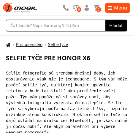
Menu
0
0
Vyhľadávanie
Hľadať
Príslušenstvo
Selfie tyče
Tu
sa
SELFIE TYČE PRE HONOR X6
nachádzate:
Selfie fotografie sú trendom dnešnej doby, ich 
obstarávania však nie je jednoduché. S tým vám môže 
pomôcť selfie tyč, na ktorej koniec upevníte 
telefón a bude tak slúžiť ako predĺženie vašej 
paže. Tým vám pomôže nájsť správny uhol, aby 
výsledná fotografia vyzerala čo najlepšie. Selfie 
tyče sa vyberajú podľa nastaviteľné dĺžky, rozpätie 
držiakov alebo konštrukcie. Niektoré selfie tyče sa 
dajú ovládať na diaľku cez Bluetooth, je však nutné 
ju občas dobiť. Ale akým parametrom pri výbere 
venovať pozornosť?