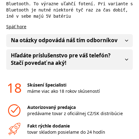
Bluetooth. To výrazne uľahčí fotení. Pri variante s 
Bluetooth je nutné niektoré tyč raz za čas dobiť, 
iné v sebe majú 5V batériu
Späť hore
Na otázky odpovádá náš tím odborníkov
Hľadáte príslušenstvo pre váš telefón?
Stačí povedať na aký!
18
Skúsení špecialisti
máme viac ako 18 rokov skúseností
Autorizovaný predajca
predávame tovar z oficiálnej CZ/SK distribúcie
Fakt rýchle dodanie
tovar skladom posielame do 24 hodín