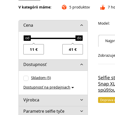
V kategórii máme:
5
produktov
7
ho
Model:
Cena
Najpr
Zobrazuje
Dostupnosť
Selfie 
Skladom
(5)
Snap XL
Dostupnosť na predajniach
spúšťou
Výrobca
Doprava 
Parametre selfie tyče