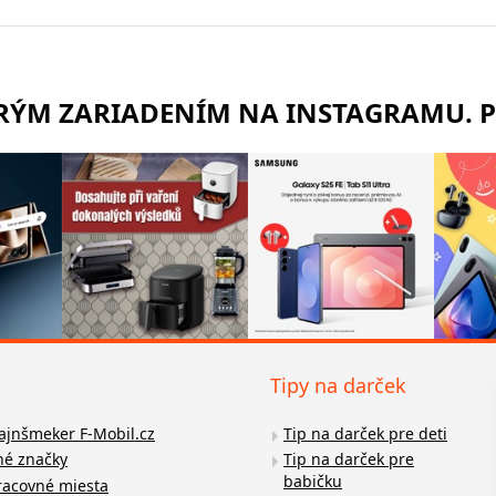
TRÝM ZARIADENÍM NA INSTAGRAMU. 
Tipy na darček
fajnšmeker F-Mobil.cz
Tip na darček pre deti
é značky
Tip na darček pre
babičku
racovné miesta