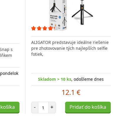
ALIGATOR predstavuje ideálne riešenie
pre zhotovovanie tých najlepších selfie
 Snap s
fotiek,
plňkem
 pondelok
Skladom > 10 ks
, odošleme dnes
12.1 €
Počet položiek
 košíka
-
+
Pridať do košíka