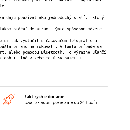
e.

sa dajú používať ako jednoduchý statív, ktorý 
iakom otáčať do strán. Týmto spôsobom môžete 
e si tak vystačiť s časovačom fotografie a 
púšťa priamo na rukoväti. V tomto prípade sa 
rt, alebo pomocou Bluetooth. To výrazne uľahčí 
s dobiť, iné v sebe majú 5V batériu
Fakt rýchle dodanie
tovar skladom posielame do 24 hodín