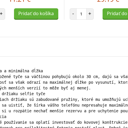
et položiek
Počet položiek
+
Pridať do košíka
-
+
Pridať do
a a minimálna dĺžka

ožené tyče sa väčšinou pohybujú okolo 30 cm, dajú sa vša
osť sa však odrazí na maximálnej dĺžke po vysunutí, ktor
ých menších verzií to môže byť aj menej.

 držiaku selfie tyče

iach držiaku sú zabudované pružiny, ktoré mu umožňujú uc
 sa uistiť, že šírka vášho telefónu nepresahuje maximáln
 si u rozpätie nechať menšie rezervu a pre uchytenie pou
ia

é používanie sa oplatí investovať do kovovej konštrukcie
Naopak pre príležitostné fotenie postačí plast. Dobré je