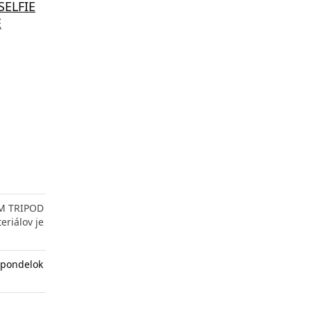
ELFIE
E
UM TRIPOD
eriálov je
 pondelok