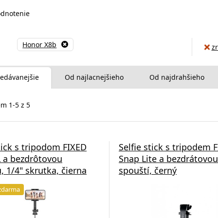
dnotenie
Honor X8b
zr
edávanejšie
Od najlacnejšieho
Od najdrahšieho
m 1-5 z 5
stick s tripodom FIXED
Selfie stick s tripodem 
 a bezdrôtovou
Snap Lite a bezdrátovou
, 1/4" skrutka, čierna
spouští, černý
zdarma