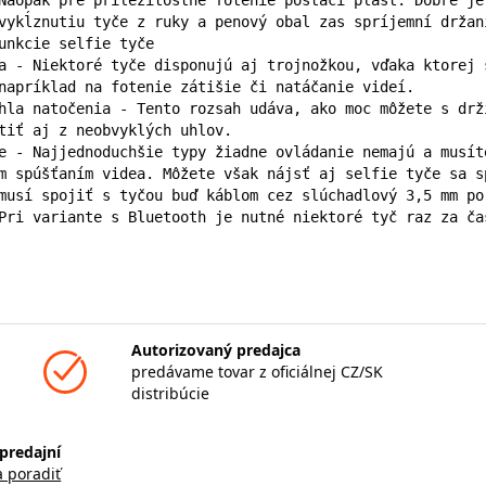
vykĺznutiu tyče z ruky a penový obal zas spríjemní držani
unkcie selfie tyče

a - Niektoré tyče disponujú aj trojnožkou, vďaka ktorej 
napríklad na fotenie zátišie či natáčanie videí.

hla natočenia - Tento rozsah udáva, ako moc môžete s drž
tiť aj z neobvyklých uhlov.

e - Najjednoduchšie typy žiadne ovládanie nemajú a musít
m spúšťaním videa. Môžete však nájsť aj selfie tyče sa s
musí spojiť s tyčou buď káblom cez slúchadlový 3,5 mm po
Pri variante s Bluetooth je nutné niektoré tyč raz za ča
Autorizovaný predajca
predávame tovar z oficiálnej CZ/SK
distribúcie
predajní
a poradiť