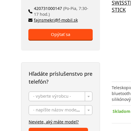
SWISST
420731000147
(Po-Pia, 7:30-
STICK
17 hod.)
fajnsmekri@f-mobil.sk
Opýtať sa
Hľadáte príslušenstvo pre
telefón?
Teleskopic
bluetooth
- vyberte výrobcu -
silikóno
- napíšte názov modelu -
Skladom 
Neviete, aký máte model?