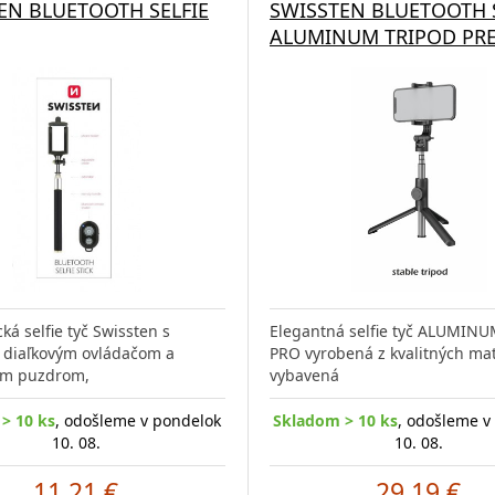
EN BLUETOOTH SELFIE
SWISSTEN BLUETOOTH S
ALUMINUM TRIPOD PR
ká selfie tyč Swissten s
Elegantná selfie tyč ALUMIN
 diaľkovým ovládačom a
PRO vyrobená z kvalitných mat
vým puzdrom,
vybavená
> 10 ks
, odošleme v pondelok
Skladom > 10 ks
, odošleme v
10. 08.
10. 08.
11.21 €
29.19 €