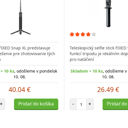
č FIXED Snap XL predstavuje
Teleskopický selfie stick FIXED
iešenie pre zhotovovanie tých
funkcí tripodu je ideálním do
h
pro natáčení
> 10 ks
, odošleme v pondelok
Skladom > 10 ks
, odošleme v
10. 08.
10. 08.
40.04 €
26.49 €
et položiek
Počet položiek
+
Pridať do košíka
-
+
Pridať do