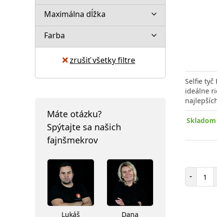
Maximálna dĺžka
Farba
zrušiť všetky filtre
Selfie ty
ideálne r
najlepšíc
Máte otázku?
Skladom 
Spýtajte sa našich
fajnšmekrov
Poč
-
Lukáš
Dana