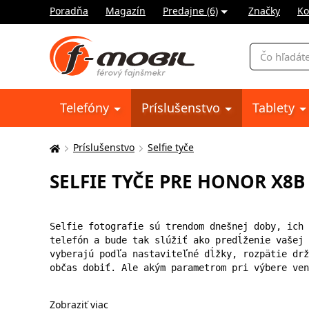
Poradňa
Magazín
Predajne (6)
Značky
Ko
Vyhľadávani
Telefóny
Príslušenstvo
Tablety
Príslušenstvo
Selfie tyče
Tu
sa
SELFIE TYČE PRE HONOR X8B
nachádzate:
Selfie fotografie sú trendom dnešnej doby, ich 
telefón a bude tak slúžiť ako predĺženie vašej 
vyberajú podľa nastaviteľné dĺžky, rozpätie drž
občas dobiť. Ale akým parametrom pri výbere ven
Zobraziť viac