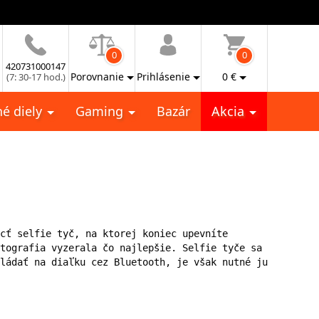
0
0
420731000147
Porovnanie
Prihlásenie
0
€
(7: 30-17 hod.)
é diely
Gaming
Bazár
Akcia
cť selfie tyč, na ktorej koniec upevníte 
tografia vyzerala čo najlepšie. Selfie tyče sa 
ládať na diaľku cez Bluetooth, je však nutné ju 