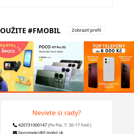
POUŽITE #FMOBIL
Zobraziť profil
Neviete si rady?
420731000147
(Po-Pia, 7: 30-17 hod.)
fajnsmekri@f-mobil.sk