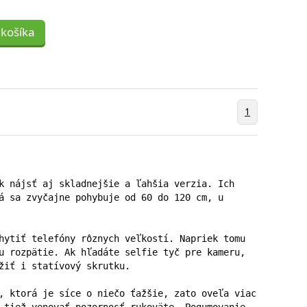
 košíka
1
k nájsť aj skladnejšie a ľahšia verzia. Ich 
á sa zvyčajne pohybuje od 60 do 120 cm, u 
hytiť telefóny rôznych veľkostí. Napriek tomu 
u rozpätie. Ak hľadáte selfie tyč pre kameru, 
žiť i statívový skrutku.

, ktorá je síce o niečo ťažšie, zato oveľa viac 
 tiež venovať pozornosť rukoväte. Pogumovanie 