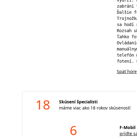
zabráni 
Ďalšie f
Trojnožk
sa hodí 
Rozsah u
ľahko fo
Ovládani
manuálny
telefón 
fotení. 
Späť hore
18
Skúsení špecialisti
máme viac ako 18 rokov skúseností
6
F-Mobil 
príďte s