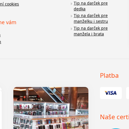
Tip na darček pre
ní cookies
dedka
Tip na darček pre
manželku i sestru
me vám
Tip na darček pre
manžela i brata
a
n
Platba
Naše certi