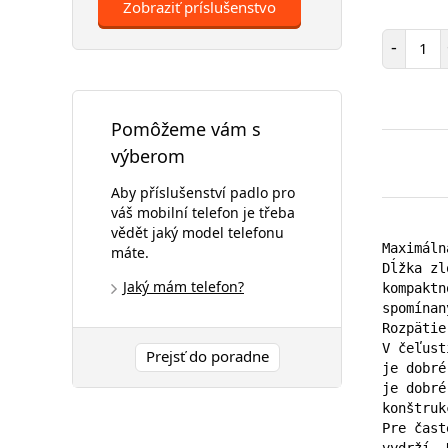
Zobraziť príslušenstvo
Poč
-
Pomôžeme vám s
výberom
Aby příslušenství padlo pro
váš mobilní telefon je třeba
vědět jaký model telefonu
Maximáln
máte.
Dĺžka zl
Jaký mám telefon?
kompaktn
spomínan
Rozpätie
V čeľust
Prejsť do poradne
je dobré
je dobré
konštrukc
Pre čast
vydrží. 