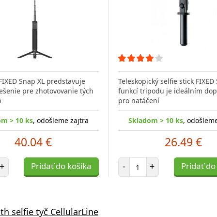
č FIXED Snap XL predstavuje
Teleskopický selfie stick FIXED
iešenie pre zhotovovanie tých
funkcí tripodu je ideálním do
h
pro natáčení
om > 10 ks
, odošleme zajtra
Skladom > 10 ks
, odošleme
40.04 €
26.49 €
et položiek
Počet položiek
+
Pridať do košíka
-
+
Pridať do
h selfie tyč CellularLine