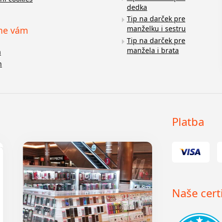
dedka
Tip na darček pre
manželku i sestru
me vám
Tip na darček pre
manžela i brata
a
n
Platba
Naše certi