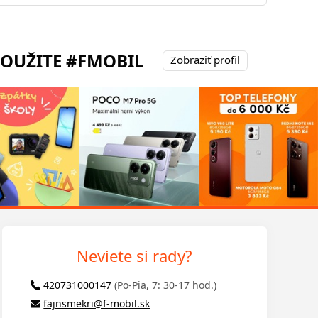
POUŽITE #FMOBIL
Zobraziť profil
Neviete si rady?
420731000147
(Po-Pia, 7: 30-17 hod.)
fajnsmekri@f-mobil.sk