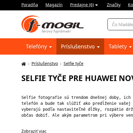
Poradňa
Magazín
Predajne (6)
Značky
Ko
Vyhľadávani
Telefóny
Príslušenstvo
Tablety
Príslušenstvo
Selfie tyče
Tu
sa
SELFIE TYČE PRE HUAWEI NO
nachádzate:
Selfie fotografie sú trendom dnešnej doby, ich 
telefón a bude tak slúžiť ako predĺženie vašej 
vyberajú podľa nastaviteľné dĺžky, rozpätie drž
občas dobiť. Ale akým parametrom pri výbere ven
Zobraziť viac