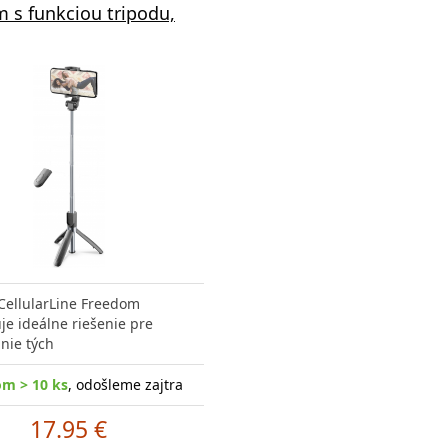
 s funkciou tripodu,
č CellularLine Freedom
je ideálne riešenie pre
nie tých
om > 10 ks
, odošleme zajtra
17.95 €