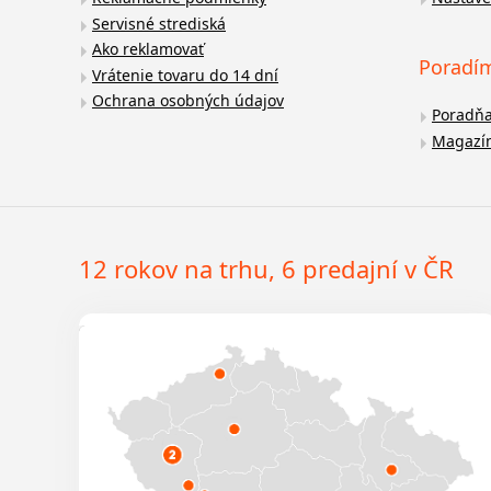
Servisné strediská
Ako reklamovať
Poradí
Vrátenie tovaru do 14 dní
Ochrana osobných údajov
Poradň
Magazí
12 rokov na trhu, 6 predajní v ČR