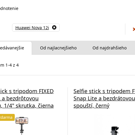
dnotenie
Huawei Nova 12i
edávanejšie
Od najlacnejšieho
Od najdrahšieho
m 1-4 z 4
stick s tripodom FIXED
Selfie stick s tripodem 
 a bezdrôtovou
Snap Lite a bezdrátovou
, 1/4" skrutka, čierna
spouští, černý
zdarma