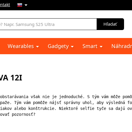
ntakt
e
Hľadať
Wearables
Gadgety
Smart
Náhradn
VA 12I
obstarávania však nie je jednoduché. S tým vám môže pomô
paže. Tým vám pomôže nájsť správny uhol, aby výsledná fo
iakov alebo konštrukcie. Niektoré selfie tyče sa dajú ov
ovať pozornosť?