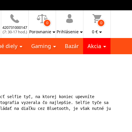
0
0
420731000147
Porovnanie
Prihlásenie
0
€
(7: 30-17 hod.)
é diely
Gaming
Bazár
Akcia
cť selfie tyč, na ktorej koniec upevníte 
tografia vyzerala čo najlepšie. Selfie tyče sa 
ládať na diaľku cez Bluetooth, je však nutné ju 