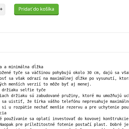
et položiek
+
Pridať do košíka
a a minimálna dĺžka

ožené tyče sa väčšinou pohybujú okolo 30 cm, dajú sa vša
osť sa však odrazí na maximálnej dĺžke po vysunutí, ktor
ých menších verzií to môže byť aj menej.

 držiaku selfie tyče

iach držiaku sú zabudované pružiny, ktoré mu umožňujú uc
 sa uistiť, že šírka vášho telefónu nepresahuje maximáln
 si u rozpätie nechať menšie rezervu a pre uchytenie pou
ia

é používanie sa oplatí investovať do kovovej konštrukcie
Naopak pre príležitostné fotenie postačí plast. Dobré je