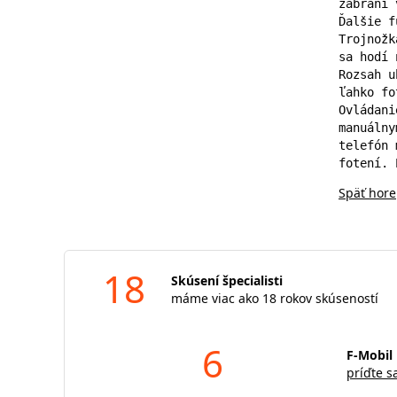
zabráni 
Ďalšie f
Trojnožk
sa hodí 
Rozsah u
ľahko fo
Ovládani
manuálny
telefón 
fotení. 
Späť hore
18
Skúsení špecialisti
máme viac ako 18 rokov skúseností
6
F-Mobil 
príďte s