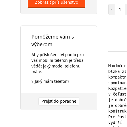
Zobraziť príslušenstvo
Poč
-
Pomôžeme vám s
výberom
Aby příslušenství padlo pro
váš mobilní telefon je třeba
vědět jaký model telefonu
Maximáln
máte.
Dĺžka zl
kompaktn
Jaký mám telefon?
spomínan
Rozpätie
V čeľust
je dobré
Prejsť do poradne
je dobré
konštrukc
Pre čast
vydrží. 