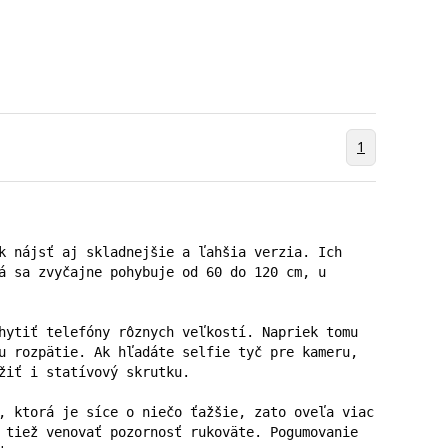
1
k nájsť aj skladnejšie a ľahšia verzia. Ich 
á sa zvyčajne pohybuje od 60 do 120 cm, u 
hytiť telefóny rôznych veľkostí. Napriek tomu 
u rozpätie. Ak hľadáte selfie tyč pre kameru, 
žiť i statívový skrutku.

, ktorá je síce o niečo ťažšie, zato oveľa viac 
 tiež venovať pozornosť rukoväte. Pogumovanie 