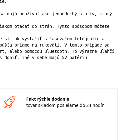
e.

sa dajú používať ako jednoduchý statív, ktorý 
iakom otáčať do strán. Týmto spôsobom môžete 
e si tak vystačiť s časovačom fotografie a 
púšťa priamo na rukoväti. V tomto prípade sa 
rt, alebo pomocou Bluetooth. To výrazne uľahčí 
s dobiť, iné v sebe majú 5V batériu
Fakt rýchle dodanie
tovar skladom posielame do 24 hodín