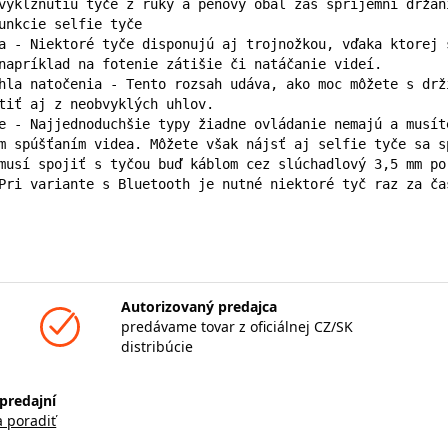
vykĺznutiu tyče z ruky a penový obal zas spríjemní držani
unkcie selfie tyče

a - Niektoré tyče disponujú aj trojnožkou, vďaka ktorej 
napríklad na fotenie zátišie či natáčanie videí.

hla natočenia - Tento rozsah udáva, ako moc môžete s drž
tiť aj z neobvyklých uhlov.

e - Najjednoduchšie typy žiadne ovládanie nemajú a musít
m spúšťaním videa. Môžete však nájsť aj selfie tyče sa s
musí spojiť s tyčou buď káblom cez slúchadlový 3,5 mm po
Pri variante s Bluetooth je nutné niektoré tyč raz za ča
Autorizovaný predajca
predávame tovar z oficiálnej CZ/SK
distribúcie
predajní
a poradiť