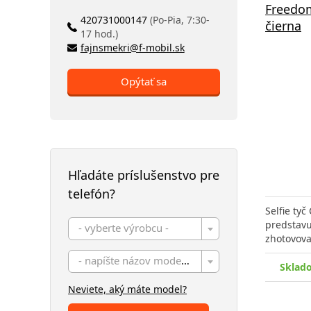
Freedom
420731000147
(Po-Pia, 7:30-
čierna
17 hod.)
fajnsmekri@f-mobil.sk
Opýtať sa
Hľadáte príslušenstvo pre
telefón?
Selfie ty
predstavu
- vyberte výrobcu -
zhotovova
- napíšte názov modelu -
Sklad
Neviete, aký máte model?