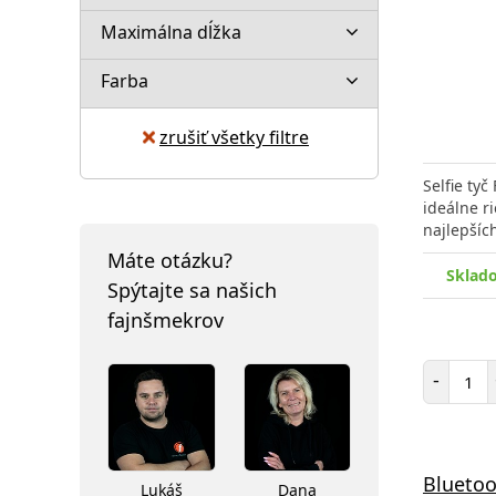
Maximálna dĺžka
Farba
zrušiť všetky filtre
Selfie ty
ideálne r
najlepšíc
Máte otázku?
Sklad
Spýtajte sa našich
fajnšmekrov
Poč
-
Bluetoot
Lukáš
Dana