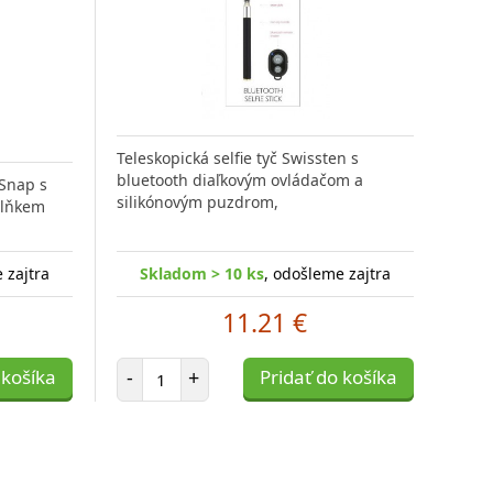
Teleskopická selfie tyč Swissten s
bluetooth diaľkovým ovládačom a
 Snap s
silikónovým puzdrom,
plňkem
 zajtra
Skladom > 10 ks
, odošleme zajtra
11.21 €
Počet položiek
 košíka
-
+
Pridať do košíka