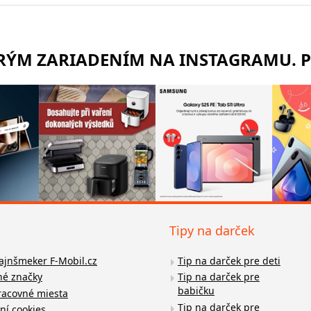
TRÝM ZARIADENÍM NA INSTAGRAMU. 
Tipy na darček
fajnšmeker F-Mobil.cz
Tip na darček pre deti
é značky
Tip na darček pre
babičku
racovné miesta
Tip na darček pre
ní cookies