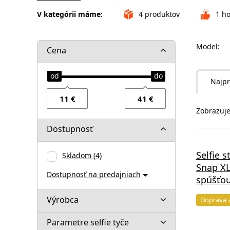
V kategórii máme:
4
produktov
1
ho
Model:
Cena
Najpr
Zobrazuje
Dostupnosť
Selfie 
Skladom
(4)
Snap XL
Dostupnosť na predajniach
spúšťou
Výrobca
Doprava 
Parametre selfie tyče