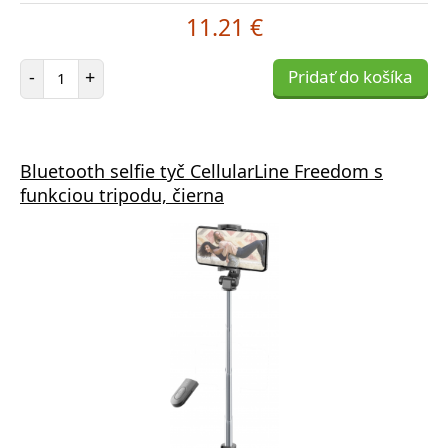
11.21 €
Počet položiek
-
+
Pridať do košíka
Bluetooth selfie tyč CellularLine Freedom s
funkciou tripodu, čierna