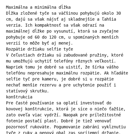
Maximálna a minimálna dĺžka

Dĺžka zložené tyče sa väčšinou pohybujú okolo 30 
cm, dajú sa však nájsť aj skladnejšie a ľahšia 
verzia. Ich kompaktnosť sa však odrazí na 
maximálnej dĺžke po vysunutí, ktorá sa zvyčajne 
pohybuje od 60 do 120 cm, u spomínaných menších 
verzií to môže byť aj menej.

Rozpätie držiaku selfie tyče

V čeľustiach držiaku sú zabudované pružiny, ktoré 
mu umožňujú uchytiť telefóny rôznych veľkostí. 
Napriek tomu je dobré sa uistiť, že šírka vášho 
telefónu nepresahuje maximálnu rozpätie. Ak hľadáte 
selfie tyč pre kameru, je dobré si u rozpätie 
nechať menšie rezervu a pre uchytenie použiť i 
statívový skrutku.

konštrukcia

Pre časté používanie sa oplatí investovať do 
kovovej konštrukcie, ktorá je síce o niečo ťažšie, 
zato oveľa viac vydrží. Naopak pre príležitostné 
fotenie postačí plast. Dobré je tiež venovať 
pozornosť rukoväte. Pogumovanie zabráni vykĺznutiu 
tyče z ruky a penový obal zas spríjemní držanie.
