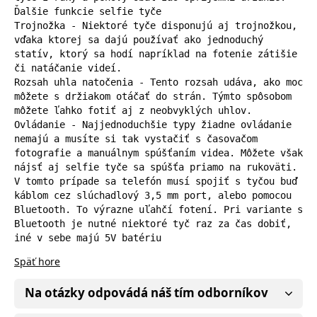
Ďalšie funkcie selfie tyče

Trojnožka - Niektoré tyče disponujú aj trojnožkou, 
vďaka ktorej sa dajú používať ako jednoduchý 
statív, ktorý sa hodí napríklad na fotenie zátišie 
či natáčanie videí.

Rozsah uhla natočenia - Tento rozsah udáva, ako moc 
môžete s držiakom otáčať do strán. Týmto spôsobom 
môžete ľahko fotiť aj z neobvyklých uhlov.

Ovládanie - Najjednoduchšie typy žiadne ovládanie 
nemajú a musíte si tak vystačiť s časovačom 
fotografie a manuálnym spúšťaním videa. Môžete však 
nájsť aj selfie tyče sa spúšťa priamo na rukoväti. 
V tomto prípade sa telefón musí spojiť s tyčou buď 
káblom cez slúchadlový 3,5 mm port, alebo pomocou 
Bluetooth. To výrazne uľahčí fotení. Pri variante s 
Bluetooth je nutné niektoré tyč raz za čas dobiť, 
iné v sebe majú 5V batériu
Späť hore
Na otázky odpovádá náš tím odborníkov