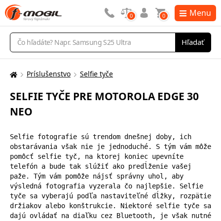
Menu
0
0
Vyhľadávanie
Hľadať
Príslušenstvo
Selfie tyče
Tu
sa
SELFIE TYČE PRE MOTOROLA EDGE 30
nachádzate:
NEO
Selfie fotografie sú trendom dnešnej doby, ich 
obstarávania však nie je jednoduché. S tým vám môže 
pomôcť selfie tyč, na ktorej koniec upevníte 
telefón a bude tak slúžiť ako predĺženie vašej 
paže. Tým vám pomôže nájsť správny uhol, aby 
výsledná fotografia vyzerala čo najlepšie. Selfie 
tyče sa vyberajú podľa nastaviteľné dĺžky, rozpätie 
držiakov alebo konštrukcie. Niektoré selfie tyče sa 
dajú ovládať na diaľku cez Bluetooth, je však nutné 