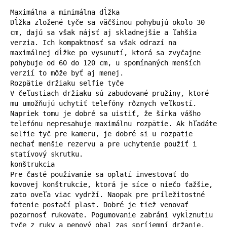
Maximálna a minimálna dĺžka

Dĺžka zložené tyče sa väčšinou pohybujú okolo 30 
cm, dajú sa však nájsť aj skladnejšie a ľahšia 
verzia. Ich kompaktnosť sa však odrazí na 
maximálnej dĺžke po vysunutí, ktorá sa zvyčajne 
pohybuje od 60 do 120 cm, u spomínaných menších 
verzií to môže byť aj menej.

Rozpätie držiaku selfie tyče

V čeľustiach držiaku sú zabudované pružiny, ktoré 
mu umožňujú uchytiť telefóny rôznych veľkostí. 
Napriek tomu je dobré sa uistiť, že šírka vášho 
telefónu nepresahuje maximálnu rozpätie. Ak hľadáte 
selfie tyč pre kameru, je dobré si u rozpätie 
nechať menšie rezervu a pre uchytenie použiť i 
statívový skrutku.

konštrukcia

Pre časté používanie sa oplatí investovať do 
kovovej konštrukcie, ktorá je síce o niečo ťažšie, 
zato oveľa viac vydrží. Naopak pre príležitostné 
fotenie postačí plast. Dobré je tiež venovať 
pozornosť rukoväte. Pogumovanie zabráni vykĺznutiu 
tyče z ruky a penový obal zas spríjemní držanie.
