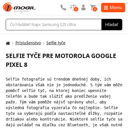
Menu
0
0
Vyhľadávanie
Hľadať
Príslušenstvo
Selfie tyče
Tu
sa
SELFIE TYČE PRE MOTOROLA GOOGLE
nachádzate:
PIXEL 8
Selfie fotografie sú trendom dnešnej doby, ich 
obstarávania však nie je jednoduché. S tým vám môže 
pomôcť selfie tyč, na ktorej koniec upevníte 
telefón a bude tak slúžiť ako predĺženie vašej 
paže. Tým vám pomôže nájsť správny uhol, aby 
výsledná fotografia vyzerala čo najlepšie. Selfie 
tyče sa vyberajú podľa nastaviteľné dĺžky, rozpätie 
držiakov alebo konštrukcie. Niektoré selfie tyče sa 
dajú ovládať na diaľku cez Bluetooth, je však nutné 