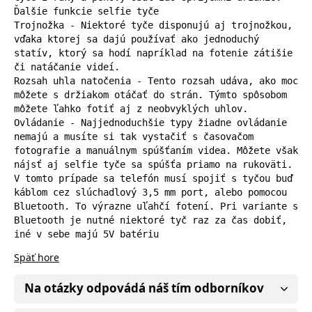
Ďalšie funkcie selfie tyče

Trojnožka - Niektoré tyče disponujú aj trojnožkou, 
vďaka ktorej sa dajú používať ako jednoduchý 
statív, ktorý sa hodí napríklad na fotenie zátišie 
či natáčanie videí.

Rozsah uhla natočenia - Tento rozsah udáva, ako moc 
môžete s držiakom otáčať do strán. Týmto spôsobom 
môžete ľahko fotiť aj z neobvyklých uhlov.

Ovládanie - Najjednoduchšie typy žiadne ovládanie 
nemajú a musíte si tak vystačiť s časovačom 
fotografie a manuálnym spúšťaním videa. Môžete však 
nájsť aj selfie tyče sa spúšťa priamo na rukoväti. 
V tomto prípade sa telefón musí spojiť s tyčou buď 
káblom cez slúchadlový 3,5 mm port, alebo pomocou 
Bluetooth. To výrazne uľahčí fotení. Pri variante s 
Bluetooth je nutné niektoré tyč raz za čas dobiť, 
iné v sebe majú 5V batériu
Späť hore
Na otázky odpovádá náš tím odborníkov