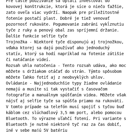
Pre časté používanie sa oplatí investovať do 
kovovej konštrukcie, ktorá je síce o niečo ťažšie, 
zato oveľa viac vydrží. Naopak pre príležitostné 
fotenie postačí plast. Dobré je tiež venovať 
pozornosť rukoväte. Pogumovanie zabráni vykĺznutiu 
tyče z ruky a penový obal zas spríjemní držanie.

Ďalšie funkcie selfie tyče

Trojnožka - Niektoré tyče disponujú aj trojnožkou, 
vďaka ktorej sa dajú používať ako jednoduchý 
statív, ktorý sa hodí napríklad na fotenie zátišie 
či natáčanie videí.

Rozsah uhla natočenia - Tento rozsah udáva, ako moc 
môžete s držiakom otáčať do strán. Týmto spôsobom 
môžete ľahko fotiť aj z neobvyklých uhlov.

Ovládanie - Najjednoduchšie typy žiadne ovládanie 
nemajú a musíte si tak vystačiť s časovačom 
fotografie a manuálnym spúšťaním videa. Môžete však 
nájsť aj selfie tyče sa spúšťa priamo na rukoväti. 
V tomto prípade sa telefón musí spojiť s tyčou buď 
káblom cez slúchadlový 3,5 mm port, alebo pomocou 
Bluetooth. To výrazne uľahčí fotení. Pri variante s 
Bluetooth je nutné niektoré tyč raz za čas dobiť, 
iné v sebe majú 5V batériu