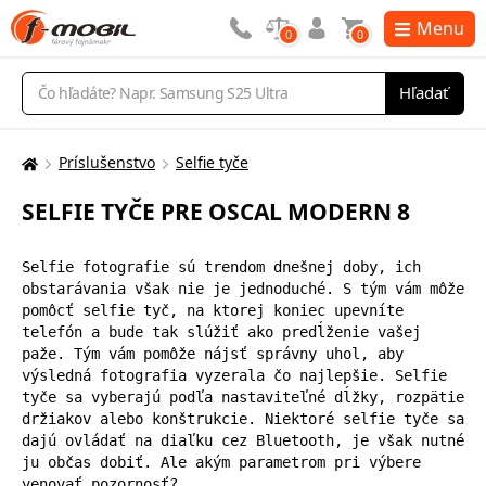
Menu
0
0
Vyhľadávanie
Hľadať
Príslušenstvo
Selfie tyče
Tu
sa
SELFIE TYČE PRE OSCAL MODERN 8
nachádzate:
Selfie fotografie sú trendom dnešnej doby, ich 
obstarávania však nie je jednoduché. S tým vám môže 
pomôcť selfie tyč, na ktorej koniec upevníte 
telefón a bude tak slúžiť ako predĺženie vašej 
paže. Tým vám pomôže nájsť správny uhol, aby 
výsledná fotografia vyzerala čo najlepšie. Selfie 
tyče sa vyberajú podľa nastaviteľné dĺžky, rozpätie 
držiakov alebo konštrukcie. Niektoré selfie tyče sa 
dajú ovládať na diaľku cez Bluetooth, je však nutné 
ju občas dobiť. Ale akým parametrom pri výbere 
venovať pozornosť?