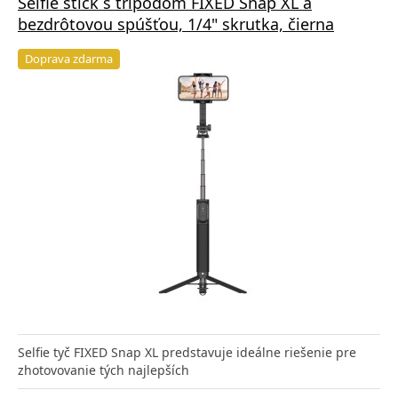
Selfie stick s tripodom FIXED Snap XL a
bezdrôtovou spúšťou, 1/4" skrutka, čierna
Doprava zdarma
Selfie tyč FIXED Snap XL predstavuje ideálne riešenie pre
zhotovovanie tých najlepších