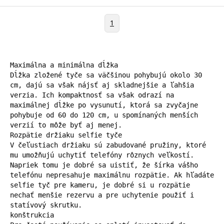
1
Maximálna a minimálna dĺžka

Dĺžka zložené tyče sa väčšinou pohybujú okolo 30 
cm, dajú sa však nájsť aj skladnejšie a ľahšia 
verzia. Ich kompaktnosť sa však odrazí na 
maximálnej dĺžke po vysunutí, ktorá sa zvyčajne 
pohybuje od 60 do 120 cm, u spomínaných menších 
verzií to môže byť aj menej.

Rozpätie držiaku selfie tyče

V čeľustiach držiaku sú zabudované pružiny, ktoré 
mu umožňujú uchytiť telefóny rôznych veľkostí. 
Napriek tomu je dobré sa uistiť, že šírka vášho 
telefónu nepresahuje maximálnu rozpätie. Ak hľadáte 
selfie tyč pre kameru, je dobré si u rozpätie 
nechať menšie rezervu a pre uchytenie použiť i 
statívový skrutku.

konštrukcia
