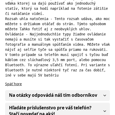
vďaka ktorej sa dajú používať ako jednoduchý 
statív, ktorý sa hodí napríklad na fotenie zátišie 
či natáčanie videí.

Rozsah uhla natočenia - Tento rozsah udáva, ako moc 
môžete s držiakom otáčať do strán. Týmto spôsobom 
môžete ľahko fotiť aj z neobvyklých uhlov.

Ovládanie - Najjednoduchšie typy žiadne ovládanie 
nemajú a musíte si tak vystačiť s časovačom 
fotografie a manuálnym spúšťaním videa. Môžete však 
nájsť aj selfie tyče sa spúšťa priamo na rukoväti. 
V tomto prípade sa telefón musí spojiť s tyčou buď 
káblom cez slúchadlový 3,5 mm port, alebo pomocou 
Bluetooth. To výrazne uľahčí fotení. Pri variante s 
Bluetooth je nutné niektoré tyč raz za čas dobiť, 
iné v sebe majú 5V batériu
Späť hore
Na otázky odpovádá náš tím odborníkov
Hľadáte príslušenstvo pre váš telefón?
Stačí povedať na aký!