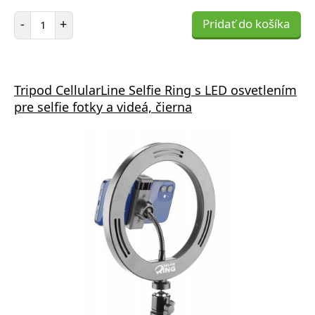
Počet položiek
-
+
Pridať do košíka
Tripod CellularLine Selfie Ring s LED osvetlením
pre selfie fotky a videá, čierna