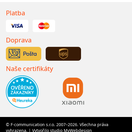
Platba
Doprava
Naše certifikáty
© F-communication s.r.o. 2007–2026. Všechna práva
vyhrazena. | Vytvořilo studio
MyWebdesign