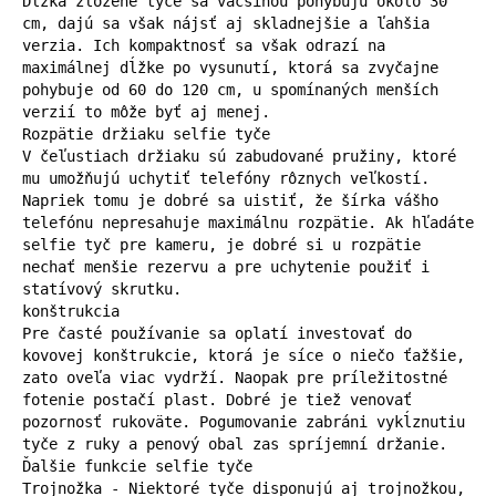
Dĺžka zložené tyče sa väčšinou pohybujú okolo 30 
cm, dajú sa však nájsť aj skladnejšie a ľahšia 
verzia. Ich kompaktnosť sa však odrazí na 
maximálnej dĺžke po vysunutí, ktorá sa zvyčajne 
pohybuje od 60 do 120 cm, u spomínaných menších 
verzií to môže byť aj menej.

Rozpätie držiaku selfie tyče

V čeľustiach držiaku sú zabudované pružiny, ktoré 
mu umožňujú uchytiť telefóny rôznych veľkostí. 
Napriek tomu je dobré sa uistiť, že šírka vášho 
telefónu nepresahuje maximálnu rozpätie. Ak hľadáte 
selfie tyč pre kameru, je dobré si u rozpätie 
nechať menšie rezervu a pre uchytenie použiť i 
statívový skrutku.

konštrukcia

Pre časté používanie sa oplatí investovať do 
kovovej konštrukcie, ktorá je síce o niečo ťažšie, 
zato oveľa viac vydrží. Naopak pre príležitostné 
fotenie postačí plast. Dobré je tiež venovať 
pozornosť rukoväte. Pogumovanie zabráni vykĺznutiu 
tyče z ruky a penový obal zas spríjemní držanie.

Ďalšie funkcie selfie tyče

Trojnožka - Niektoré tyče disponujú aj trojnožkou, 