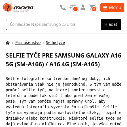
Menu
0
0
Vyhľadávanie
Hľadať
Príslušenstvo
Selfie tyče
Tu
sa
SELFIE TYČE PRE SAMSUNG GALAXY A16
nachádzate:
5G (SM-A166) / A16 4G (SM-A165)
Selfie fotografie sú trendom dnešnej doby, ich 
obstarávania však nie je jednoduché. S tým vám môže 
pomôcť selfie tyč, na ktorej koniec upevníte 
telefón a bude tak slúžiť ako predĺženie vašej 
paže. Tým vám pomôže nájsť správny uhol, aby 
výsledná fotografia vyzerala čo najlepšie. Selfie 
tyče sa vyberajú podľa nastaviteľné dĺžky, rozpätie 
držiakov alebo konštrukcie. Niektoré selfie tyče sa 
dajú ovládať na diaľku cez Bluetooth, je však nutné 