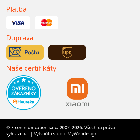
Platba
Doprava
Naše certifikáty
© F-communication s.r.o. 2007–2026. Všechna práva
vyhrazena. | Vytvořilo studio
MyWebdesign