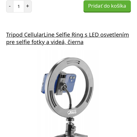
Počet položiek
-
+
Pridať do košíka
Tripod CellularLine Selfie Ring s LED osvetlením
pre selfie fotky a videá, čierna