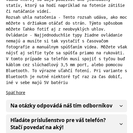
statív, ktorý sa hodí napríklad na fotenie zátišie 
či natáčanie videí.

Rozsah uhla natočenia - Tento rozsah udáva, ako moc 
môžete s držiakom otáčať do strán. Týmto spôsobom 
môžete ľahko fotiť aj z neobvyklých uhlov.

Ovládanie - Najjednoduchšie typy žiadne ovládanie 
nemajú a musíte si tak vystačiť s časovačom 
fotografie a manuálnym spúšťaním videa. Môžete však 
nájsť aj selfie tyče sa spúšťa priamo na rukoväti. 
V tomto prípade sa telefón musí spojiť s tyčou buď 
káblom cez slúchadlový 3,5 mm port, alebo pomocou 
Bluetooth. To výrazne uľahčí fotení. Pri variante s 
Bluetooth je nutné niektoré tyč raz za čas dobiť, 
iné v sebe majú 5V batériu
Späť hore
Na otázky odpovádá náš tím odborníkov
Hľadáte príslušenstvo pre váš telefón?
Stačí povedať na aký!