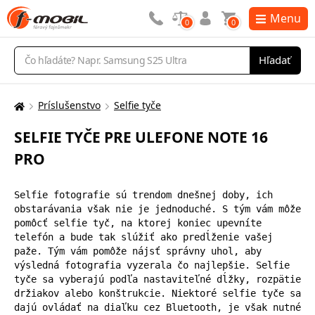
Menu
0
0
Vyhľadávanie
Hľadať
Príslušenstvo
Selfie tyče
Tu
sa
SELFIE TYČE PRE ULEFONE NOTE 16
nachádzate:
PRO
Selfie fotografie sú trendom dnešnej doby, ich 
obstarávania však nie je jednoduché. S tým vám môže 
pomôcť selfie tyč, na ktorej koniec upevníte 
telefón a bude tak slúžiť ako predĺženie vašej 
paže. Tým vám pomôže nájsť správny uhol, aby 
výsledná fotografia vyzerala čo najlepšie. Selfie 
tyče sa vyberajú podľa nastaviteľné dĺžky, rozpätie 
držiakov alebo konštrukcie. Niektoré selfie tyče sa 
dajú ovládať na diaľku cez Bluetooth, je však nutné 