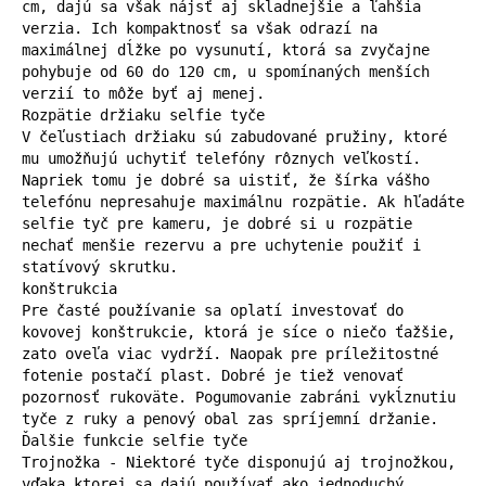
cm, dajú sa však nájsť aj skladnejšie a ľahšia 
verzia. Ich kompaktnosť sa však odrazí na 
maximálnej dĺžke po vysunutí, ktorá sa zvyčajne 
pohybuje od 60 do 120 cm, u spomínaných menších 
verzií to môže byť aj menej.

Rozpätie držiaku selfie tyče

V čeľustiach držiaku sú zabudované pružiny, ktoré 
mu umožňujú uchytiť telefóny rôznych veľkostí. 
Napriek tomu je dobré sa uistiť, že šírka vášho 
telefónu nepresahuje maximálnu rozpätie. Ak hľadáte 
selfie tyč pre kameru, je dobré si u rozpätie 
nechať menšie rezervu a pre uchytenie použiť i 
statívový skrutku.

konštrukcia

Pre časté používanie sa oplatí investovať do 
kovovej konštrukcie, ktorá je síce o niečo ťažšie, 
zato oveľa viac vydrží. Naopak pre príležitostné 
fotenie postačí plast. Dobré je tiež venovať 
pozornosť rukoväte. Pogumovanie zabráni vykĺznutiu 
tyče z ruky a penový obal zas spríjemní držanie.

Ďalšie funkcie selfie tyče

Trojnožka - Niektoré tyče disponujú aj trojnožkou, 
vďaka ktorej sa dajú používať ako jednoduchý 