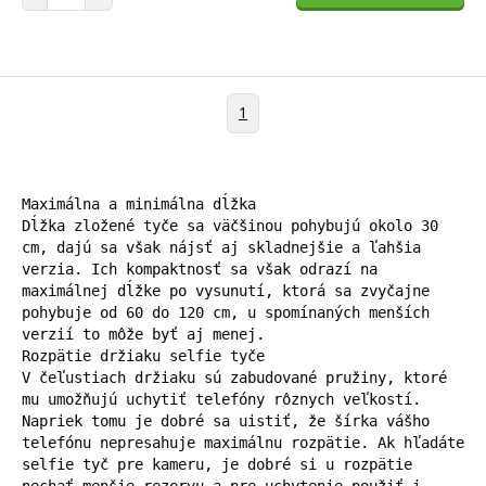
1
Maximálna a minimálna dĺžka

Dĺžka zložené tyče sa väčšinou pohybujú okolo 30 
cm, dajú sa však nájsť aj skladnejšie a ľahšia 
verzia. Ich kompaktnosť sa však odrazí na 
maximálnej dĺžke po vysunutí, ktorá sa zvyčajne 
pohybuje od 60 do 120 cm, u spomínaných menších 
verzií to môže byť aj menej.

Rozpätie držiaku selfie tyče

V čeľustiach držiaku sú zabudované pružiny, ktoré 
mu umožňujú uchytiť telefóny rôznych veľkostí. 
Napriek tomu je dobré sa uistiť, že šírka vášho 
telefónu nepresahuje maximálnu rozpätie. Ak hľadáte 
selfie tyč pre kameru, je dobré si u rozpätie 
nechať menšie rezervu a pre uchytenie použiť i 