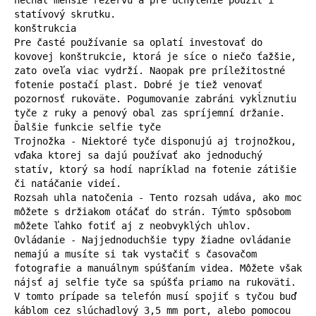
statívový skrutku.

konštrukcia

Pre časté používanie sa oplatí investovať do 
kovovej konštrukcie, ktorá je síce o niečo ťažšie, 
zato oveľa viac vydrží. Naopak pre príležitostné 
fotenie postačí plast. Dobré je tiež venovať 
pozornosť rukoväte. Pogumovanie zabráni vykĺznutiu 
tyče z ruky a penový obal zas spríjemní držanie.

Ďalšie funkcie selfie tyče

Trojnožka - Niektoré tyče disponujú aj trojnožkou, 
vďaka ktorej sa dajú používať ako jednoduchý 
statív, ktorý sa hodí napríklad na fotenie zátišie 
či natáčanie videí.

Rozsah uhla natočenia - Tento rozsah udáva, ako moc 
môžete s držiakom otáčať do strán. Týmto spôsobom 
môžete ľahko fotiť aj z neobvyklých uhlov.

Ovládanie - Najjednoduchšie typy žiadne ovládanie 
nemajú a musíte si tak vystačiť s časovačom 
fotografie a manuálnym spúšťaním videa. Môžete však 
nájsť aj selfie tyče sa spúšťa priamo na rukoväti. 
V tomto prípade sa telefón musí spojiť s tyčou buď 
káblom cez slúchadlový 3,5 mm port, alebo pomocou 