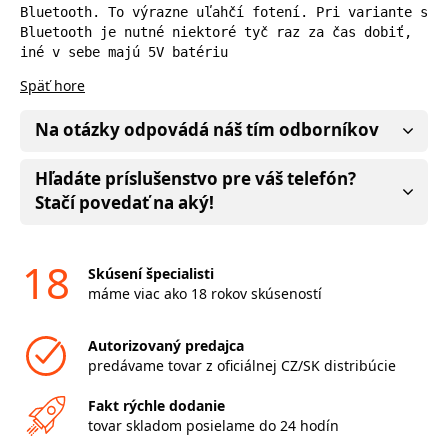
Bluetooth. To výrazne uľahčí fotení. Pri variante s 
Bluetooth je nutné niektoré tyč raz za čas dobiť, 
iné v sebe majú 5V batériu
Späť hore
Na otázky odpovádá náš tím odborníkov
Hľadáte príslušenstvo pre váš telefón?
Stačí povedať na aký!
18
Skúsení špecialisti
máme viac ako 18 rokov skúseností
Autorizovaný predajca
predávame tovar z oficiálnej CZ/SK distribúcie
Fakt rýchle dodanie
tovar skladom posielame do 24 hodín