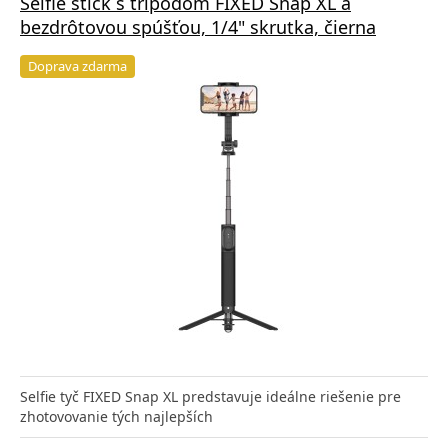
Selfie stick s tripodom FIXED Snap XL a
bezdrôtovou spúšťou, 1/4" skrutka, čierna
Doprava zdarma
Selfie tyč FIXED Snap XL predstavuje ideálne riešenie pre
zhotovovanie tých najlepších