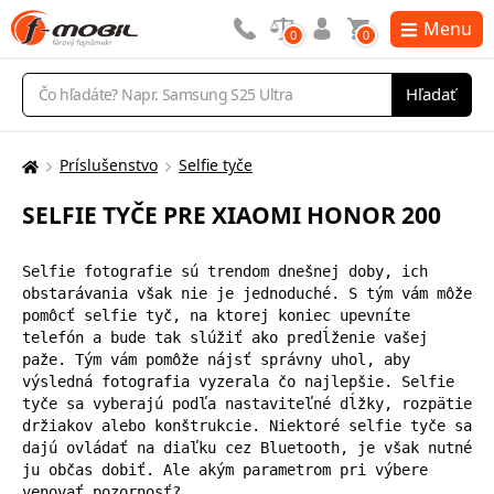
Menu
0
0
Vyhľadávanie
Hľadať
Príslušenstvo
Selfie tyče
Tu
sa
SELFIE TYČE PRE XIAOMI HONOR 200
nachádzate:
Selfie fotografie sú trendom dnešnej doby, ich 
obstarávania však nie je jednoduché. S tým vám môže 
pomôcť selfie tyč, na ktorej koniec upevníte 
telefón a bude tak slúžiť ako predĺženie vašej 
paže. Tým vám pomôže nájsť správny uhol, aby 
výsledná fotografia vyzerala čo najlepšie. Selfie 
tyče sa vyberajú podľa nastaviteľné dĺžky, rozpätie 
držiakov alebo konštrukcie. Niektoré selfie tyče sa 
dajú ovládať na diaľku cez Bluetooth, je však nutné 
ju občas dobiť. Ale akým parametrom pri výbere 
venovať pozornosť?