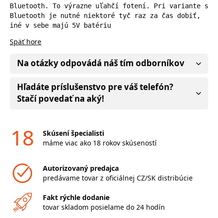
Bluetooth. To výrazne uľahčí fotení. Pri variante s 
Bluetooth je nutné niektoré tyč raz za čas dobiť, 
iné v sebe majú 5V batériu
Späť hore
Na otázky odpovádá náš tím odborníkov
Hľadáte príslušenstvo pre váš telefón?
Stačí povedať na aký!
18
Skúsení špecialisti
máme viac ako 18 rokov skúseností
Autorizovaný predajca
predávame tovar z oficiálnej CZ/SK distribúcie
Fakt rýchle dodanie
tovar skladom posielame do 24 hodín