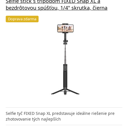
Selfie stick s tripodom FIXED Snap XL a
bezdrôtovou spúšťou, 1/4" skrutka, čierna
Doprava zdarma
Selfie tyč FIXED Snap XL predstavuje ideálne riešenie pre
zhotovovanie tých najlepších