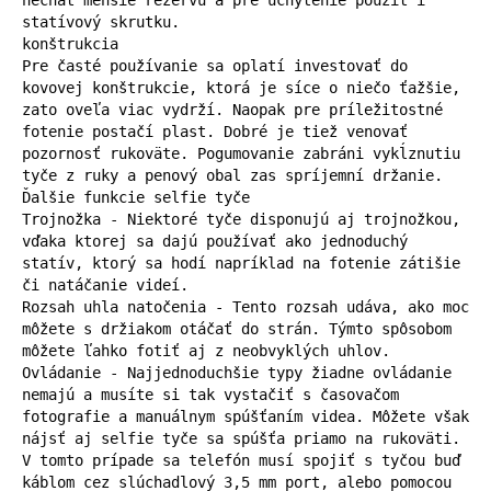
statívový skrutku.

konštrukcia

Pre časté používanie sa oplatí investovať do 
kovovej konštrukcie, ktorá je síce o niečo ťažšie, 
zato oveľa viac vydrží. Naopak pre príležitostné 
fotenie postačí plast. Dobré je tiež venovať 
pozornosť rukoväte. Pogumovanie zabráni vykĺznutiu 
tyče z ruky a penový obal zas spríjemní držanie.

Ďalšie funkcie selfie tyče

Trojnožka - Niektoré tyče disponujú aj trojnožkou, 
vďaka ktorej sa dajú používať ako jednoduchý 
statív, ktorý sa hodí napríklad na fotenie zátišie 
či natáčanie videí.

Rozsah uhla natočenia - Tento rozsah udáva, ako moc 
môžete s držiakom otáčať do strán. Týmto spôsobom 
môžete ľahko fotiť aj z neobvyklých uhlov.

Ovládanie - Najjednoduchšie typy žiadne ovládanie 
nemajú a musíte si tak vystačiť s časovačom 
fotografie a manuálnym spúšťaním videa. Môžete však 
nájsť aj selfie tyče sa spúšťa priamo na rukoväti. 
V tomto prípade sa telefón musí spojiť s tyčou buď 
káblom cez slúchadlový 3,5 mm port, alebo pomocou 