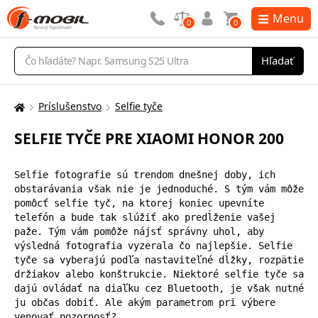
Menu
0
0
Vyhľadávanie
Hľadať
Príslušenstvo
Selfie tyče
Tu
sa
SELFIE TYČE PRE XIAOMI HONOR 200
nachádzate:
Selfie fotografie sú trendom dnešnej doby, ich 
obstarávania však nie je jednoduché. S tým vám môže 
pomôcť selfie tyč, na ktorej koniec upevníte 
telefón a bude tak slúžiť ako predĺženie vašej 
paže. Tým vám pomôže nájsť správny uhol, aby 
výsledná fotografia vyzerala čo najlepšie. Selfie 
tyče sa vyberajú podľa nastaviteľné dĺžky, rozpätie 
držiakov alebo konštrukcie. Niektoré selfie tyče sa 
dajú ovládať na diaľku cez Bluetooth, je však nutné 
ju občas dobiť. Ale akým parametrom pri výbere 
venovať pozornosť?