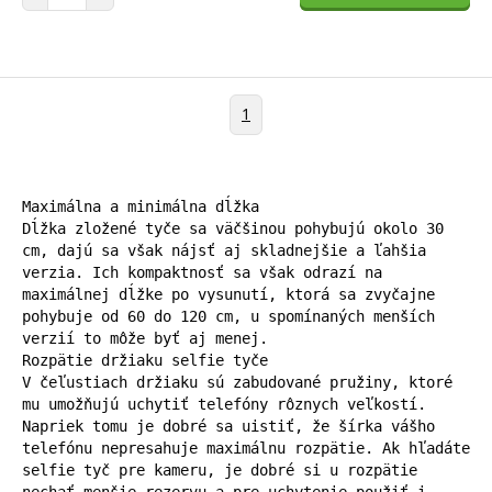
1
Maximálna a minimálna dĺžka

Dĺžka zložené tyče sa väčšinou pohybujú okolo 30 
cm, dajú sa však nájsť aj skladnejšie a ľahšia 
verzia. Ich kompaktnosť sa však odrazí na 
maximálnej dĺžke po vysunutí, ktorá sa zvyčajne 
pohybuje od 60 do 120 cm, u spomínaných menších 
verzií to môže byť aj menej.

Rozpätie držiaku selfie tyče

V čeľustiach držiaku sú zabudované pružiny, ktoré 
mu umožňujú uchytiť telefóny rôznych veľkostí. 
Napriek tomu je dobré sa uistiť, že šírka vášho 
telefónu nepresahuje maximálnu rozpätie. Ak hľadáte 
selfie tyč pre kameru, je dobré si u rozpätie 
nechať menšie rezervu a pre uchytenie použiť i 