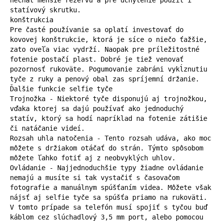
statívový skrutku.

konštrukcia

Pre časté používanie sa oplatí investovať do 
kovovej konštrukcie, ktorá je síce o niečo ťažšie, 
zato oveľa viac vydrží. Naopak pre príležitostné 
fotenie postačí plast. Dobré je tiež venovať 
pozornosť rukoväte. Pogumovanie zabráni vykĺznutiu 
tyče z ruky a penový obal zas spríjemní držanie.

Ďalšie funkcie selfie tyče

Trojnožka - Niektoré tyče disponujú aj trojnožkou, 
vďaka ktorej sa dajú používať ako jednoduchý 
statív, ktorý sa hodí napríklad na fotenie zátišie 
či natáčanie videí.

Rozsah uhla natočenia - Tento rozsah udáva, ako moc 
môžete s držiakom otáčať do strán. Týmto spôsobom 
môžete ľahko fotiť aj z neobvyklých uhlov.

Ovládanie - Najjednoduchšie typy žiadne ovládanie 
nemajú a musíte si tak vystačiť s časovačom 
fotografie a manuálnym spúšťaním videa. Môžete však 
nájsť aj selfie tyče sa spúšťa priamo na rukoväti. 
V tomto prípade sa telefón musí spojiť s tyčou buď 
káblom cez slúchadlový 3,5 mm port, alebo pomocou 