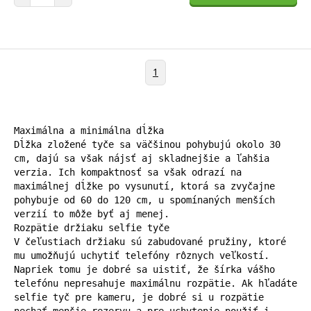
1
Maximálna a minimálna dĺžka

Dĺžka zložené tyče sa väčšinou pohybujú okolo 30 
cm, dajú sa však nájsť aj skladnejšie a ľahšia 
verzia. Ich kompaktnosť sa však odrazí na 
maximálnej dĺžke po vysunutí, ktorá sa zvyčajne 
pohybuje od 60 do 120 cm, u spomínaných menších 
verzií to môže byť aj menej.

Rozpätie držiaku selfie tyče

V čeľustiach držiaku sú zabudované pružiny, ktoré 
mu umožňujú uchytiť telefóny rôznych veľkostí. 
Napriek tomu je dobré sa uistiť, že šírka vášho 
telefónu nepresahuje maximálnu rozpätie. Ak hľadáte 
selfie tyč pre kameru, je dobré si u rozpätie 
nechať menšie rezervu a pre uchytenie použiť i 