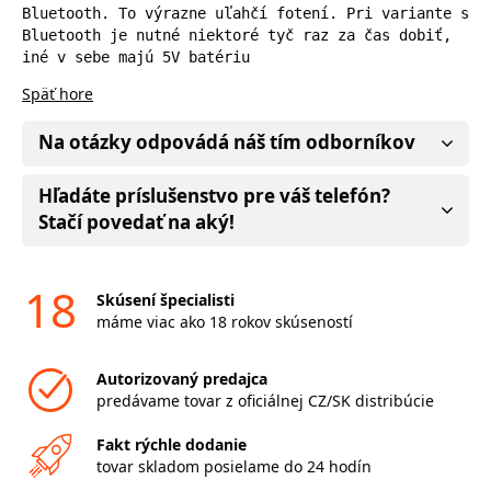
Bluetooth. To výrazne uľahčí fotení. Pri variante s 
Bluetooth je nutné niektoré tyč raz za čas dobiť, 
iné v sebe majú 5V batériu
Späť hore
Na otázky odpovádá náš tím odborníkov
Hľadáte príslušenstvo pre váš telefón?
Stačí povedať na aký!
18
Skúsení špecialisti
máme viac ako 18 rokov skúseností
Autorizovaný predajca
predávame tovar z oficiálnej CZ/SK distribúcie
Fakt rýchle dodanie
tovar skladom posielame do 24 hodín