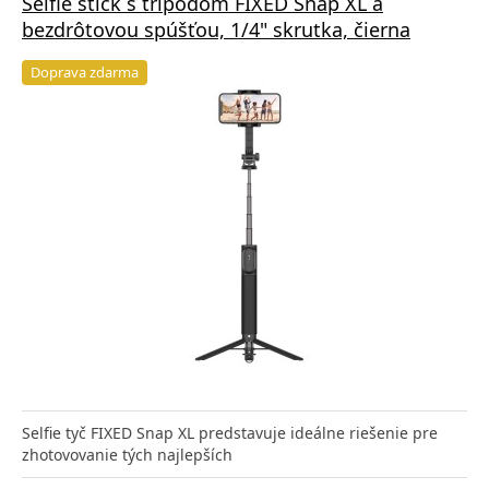
Selfie stick s tripodom FIXED Snap XL a
bezdrôtovou spúšťou, 1/4" skrutka, čierna
Doprava zdarma
Selfie tyč FIXED Snap XL predstavuje ideálne riešenie pre
zhotovovanie tých najlepších