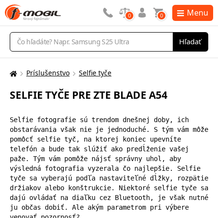
Menu
0
0
Vyhľadávanie
Hľadať
Príslušenstvo
Selfie tyče
Tu
sa
SELFIE TYČE PRE ZTE BLADE A54
nachádzate:
Selfie fotografie sú trendom dnešnej doby, ich 
obstarávania však nie je jednoduché. S tým vám môže 
pomôcť selfie tyč, na ktorej koniec upevníte 
telefón a bude tak slúžiť ako predĺženie vašej 
paže. Tým vám pomôže nájsť správny uhol, aby 
výsledná fotografia vyzerala čo najlepšie. Selfie 
tyče sa vyberajú podľa nastaviteľné dĺžky, rozpätie 
držiakov alebo konštrukcie. Niektoré selfie tyče sa 
dajú ovládať na diaľku cez Bluetooth, je však nutné 
ju občas dobiť. Ale akým parametrom pri výbere 
venovať pozornosť?