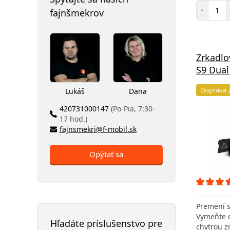
Poč
-
fajnšmekrov
Zrkadl
S9 Dual
Doprava 
Lukáš
Dana
420731000147
(Po-Pia, 7:30-
17 hod.)
fajnsmekri@f-mobil.sk
Opýtať sa
Premení s
Vymeňte o
Hľadáte príslušenstvo pre
chytrou z