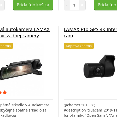
et položiek
Počet položiek
+
Pridať do košíka
-
+
Pridať do
ová autokamera LAMAX
LAMAX F10 GPS 4K Inter
 vr. zadnej kamery
cam
zdarma
Doprava zdarma
pätné zrkadlo v Autokamera.
@charset "UTF-8";
byčajné spätné zrkadlo za
#description_truecam_2019-11
rkadlovou
font-family: "Open Sans", "Aria