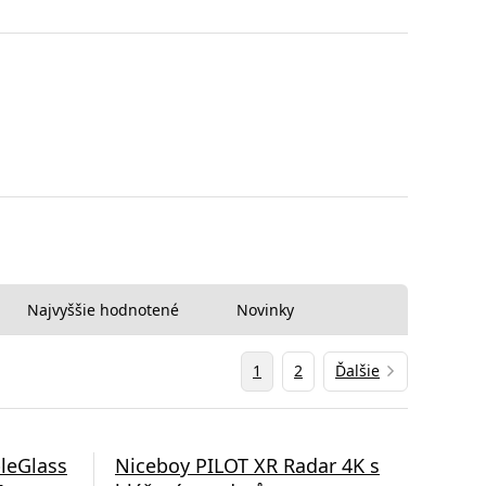
Najvyššie hodnotené
Novinky
1
2
Ďalšie
leGlass
Niceboy PILOT XR Radar 4K s