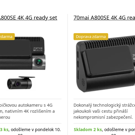
800SE 4K 4G ready set
70mai A800SE 4K 4G re
zdarma
Doprava zdarma
pičkovou autokameru s 4G
Dokonalý technologický strážc
m, nativním 4K rozlišením a
jakoukoli vaši cestu přináší
merou
nekompromisní zabezpečení.
3 ks
, odošleme v pondelok 10.
Skladom 2 ks
, odošleme v po