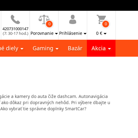
0
0
420731000147
Porovnanie
Prihlásenie
0
€
(7: 30-17 hod.)
é diely
Gaming
Bazár
Akcia
gácie
a
kamery
do auta
čiže
dashcam
.
Autonavigácia
ako dôkaz
pri dopravných
nehôd
.
Pri
výbere
dbajte
u
Ako
vybrať tie
správne doplnky
SmartCar
?