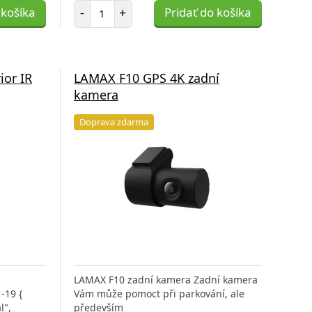
Počet položiek
 košíka
-
+
Pridať do košíka
ior IR
LAMAX F10 GPS 4K zadní
kamera
Doprava zdarma
LAMAX F10 zadní kamera Zadní kamera
-19 {
Vám může pomoct při parkování, ale
l",
především