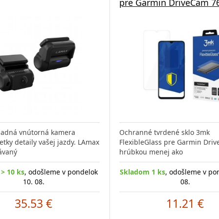
pre Garmin DriveCam 7
zadná vnútorná kamera
Ochranné tvrdené sklo 3mk
etky detaily vašej jazdy. LAmax
FlexibleGlass pre Garmin Dri
ávaný
hrúbkou menej ako
> 10 ks
, odošleme v pondelok
Skladom 1 ks
, odošleme v po
10. 08.
08.
35.53 €
11.21 €