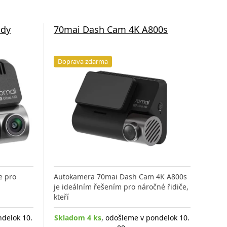
ady
70mai Dash Cam 4K A800s
Doprava zdarma
e pro
Autokamera 70mai Dash Cam 4K A800s
je ideálním řešením pro náročné řidiče,
kteří
ndelok 10.
Skladom 4 ks
, odošleme v pondelok 10.