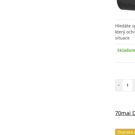
Hledáte s
který och
situace
Skladom
Poč
-
70mai 
Doprava 