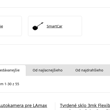
ie
SmartCar
edávanejšie
Od najlacnejšieho
Od najdrahšieho
m 1-30 z 55
Autokamera pre LAmax
Tvrdené sklo 3mk Flexib