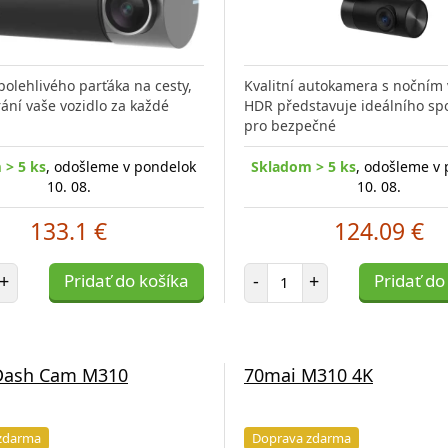
polehlivého parťáka na cesty,
Kvalitní autokamera s nočním
rání vaše vozidlo za každé
HDR představuje ideálního sp
pro bezpečné
 > 5 ks
, odošleme v pondelok
Skladom > 5 ks
, odošleme v
10. 08.
10. 08.
133.1 €
124.09 €
et položiek
Počet položiek
+
Pridať do košíka
-
+
Pridať do
Dash Cam M310
70mai M310 4K
zdarma
Doprava zdarma