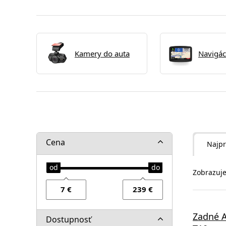
Kamery do auta
Navigác
Cena
Najpr
Zobrazuje
Zadné 
Dostupnosť