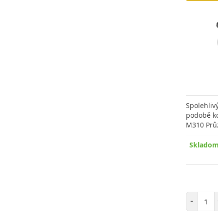
Spolehliv
podobě k
M310 Prů
Skladom
Poč
-