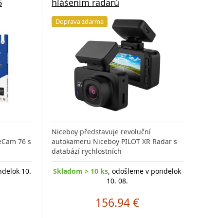
6
hlášením radarů
Doprava zdarma
Niceboy představuje revoluční
veCam 76 s
autokameru Niceboy PILOT XR Radar s
databází rychlostních
ndelok 10.
Skladom > 10 ks
, odošleme v pondelok
10. 08.
156.94 €