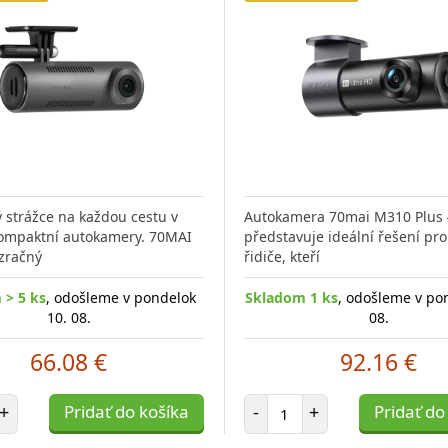
ý strážce na každou cestu v
Autokamera 70mai M310 Plus
ompaktní autokamery. 70MAI
představuje ideální řešení pr
zračný
řidiče, kteří
 > 5 ks
, odošleme v pondelok
Skladom 1 ks
, odošleme v po
10. 08.
08.
66.08 €
92.16 €
et položiek
Počet položiek
+
Pridať do košíka
-
+
Pridať do