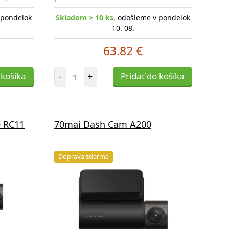
 pondelok
Skladom > 10 ks
, odošleme v pondelok
10. 08.
63.82 €
Počet položiek
 košíka
-
+
Pridať do košíka
 RC11
70mai Dash Cam A200
Doprava zdarma