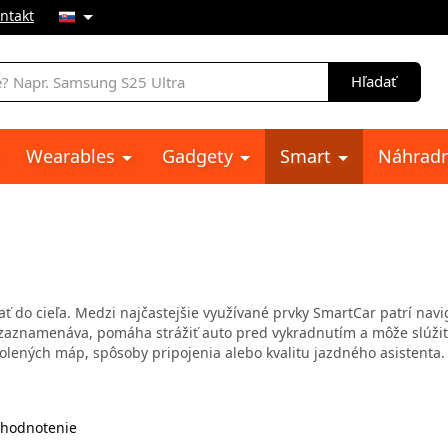
ntakt
e
Hľadať
Wearables
Gadgety
Smart
Náhradn
ať
do
cieľa
.
Medzi
najčastejšie
využívané
prvky
SmartCar
patrí
navi
zaznamenáva
,
pomáha
strážiť
auto
pred
vykradnutím
a môže
slúžiť
olených
máp
,
spôsoby pripojenia
alebo
kvalitu
jazdného
asistenta
.
hodnotenie