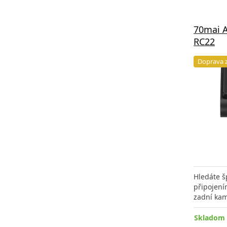
70mai A
RC22
Doprava 
Hledáte š
připojení
zadní ka
Skladom 