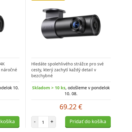
 4K
Hledáte spolehlivého strážce pro své
o náročné
cesty, který zachytí každý detail v
bezchybné
ndelok 10.
Skladom > 10 ks
, odošleme v pondelok
10. 08.
69.22 €
Počet položiek
 košíka
-
+
Pridať do košíka