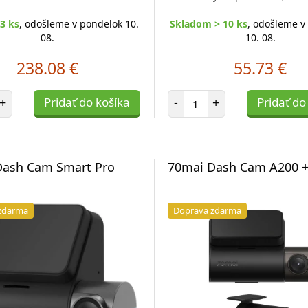
3 ks
, odošleme v pondelok 10.
Skladom > 10 ks
, odošleme v
08.
10. 08.
238.08 €
55.73 €
et položiek
Počet položiek
+
Pridať do košíka
-
+
Pridať do
Dash Cam Smart Pro
70mai Dash Cam A200 +
zdarma
Doprava zdarma