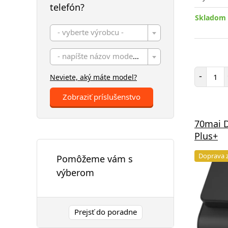
telefón?
Skladom 
- vyberte výrobcu -
- napíšte názov modelu -
Poč
-
Neviete, aký máte model?
Zobraziť príslušenstvo
70mai 
Plus+
Doprava 
Pomôžeme vám s
výberom
Prejsť do poradne