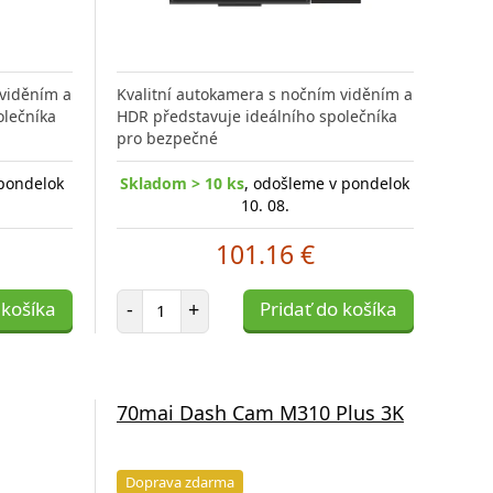
 viděním a
Kvalitní autokamera s nočním viděním a
olečníka
HDR představuje ideálního společníka
pro bezpečné
 pondelok
Skladom > 10 ks
, odošleme v pondelok
10. 08.
101.16 €
Počet položiek
 košíka
-
+
Pridať do košíka
70mai Dash Cam M310 Plus 3K
Doprava zdarma