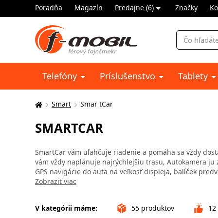
Poradňa
Magazín
Predajne (6)
Značky
Ko
Vyhľadávani
Telefóny
Príslušenstvo
Tablety
Smart
Smar tCar
Tu
sa
SMARTCAR
nachádzate:
SmartCar
vám
uľahčuje riadenie
a pomáha
sa
vždy
dost
vám
vždy
naplánuje
najrýchlejšiu
trasu
,
Autokamera
ju
GPS
navigácie
do auta
na
veľkosť displeja
,
balíček
predv
Zobraziť viac
V kategórii máme:
55
produktov
12