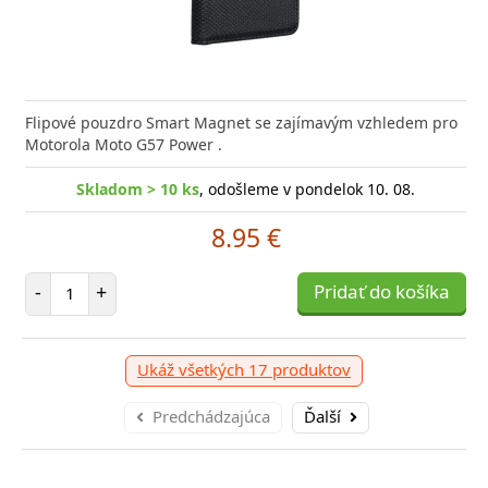
ajte si dokonalý zvuk a dlhotrvajúce pohodlie s
 hodinky Niceboy WATCH 4 kombinujú elegantný
Flipové pouzdro Smart Magnet se zajímavým vzhledem pro
Elegan
Carneo
tovými slúchadlami Xiaomi
s pokročilými funkciami
Motorola Moto G57 Power .
Swisst
elegan
Skladom > 10 ks
Skladom > 10 ks
, odošleme dnes
, odošleme v pondelok 10. 08.
80.52 €
8.95 €
Skladom > 10 ks
, odošleme v pondelok 10. 08.
očet položiek
Počet položiek
P
44.93 €
+
-
+
Pridať do košíka
Pridať do košíka
-
očet položiek
P
+
Pridať do košíka
-
Ukáž všetkých 17 produktov
Predchádzajúca
Ďalší