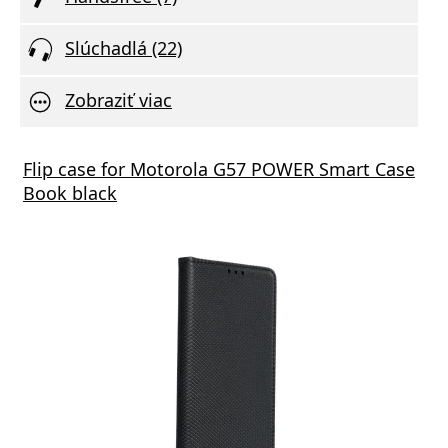
Slúchadlá (22)
Zobraziť viac
i Redmi Buds 6 Coral Green
oy Watch 4 Carbon black
Flip case for Motorola G57 POWER Smart Case
Bezdr
CARNE
Book black
va zdarma
va zdarma
Dopra