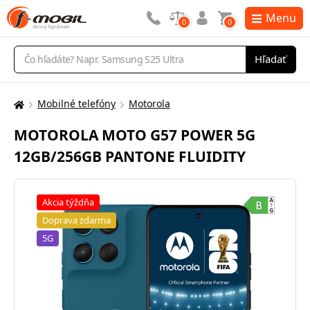
Menu
0
0
Vyhľadávanie
Hľadať
Mobilné telefóny
Motorola
Tu
sa
MOTOROLA MOTO G57 POWER 5G
nachádzate:
12GB/256GB PANTONE FLUIDITY
Akcia týždňa
Doprava zdarma
5G