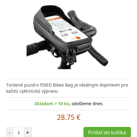
Tvrdené puzdro FIXED Bikee Bag je ideálnym doplnkom pre
každú cyklistickú výpravu
Skladom > 10 ks
, odošleme dnes
28.75 €
Počet položiek
-
+
Pridať do košíka