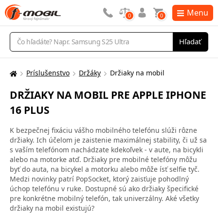
Menu
0
0
Vyhľadávanie
Hľadať
Príslušenstvo
Držáky
Držiaky na mobil
Tu
sa
DRŽIAKY NA MOBIL PRE APPLE IPHONE
nachádzate:
16 PLUS
K bezpečnej fixáciu vášho mobilného telefónu slúži rôzne
držiaky. Ich účelom je zaistenie maximálnej stability, či už sa
s vaším telefónom nachádzate kdekoľvek - v aute, na bicykli
alebo na motorke atď. Držiaky pre mobilné telefóny môžu
byť do auta, na bicykel a motorku alebo môže ísť selfie tyč.
Medzi novinky patrí PopSocket, ktorý zaisťuje pohodlný
úchop telefónu v ruke. Dostupné sú ako držiaky špecifické
pre konkrétne mobilný telefón, tak univerzálny. Aké všetky
držiaky na mobil existujú?