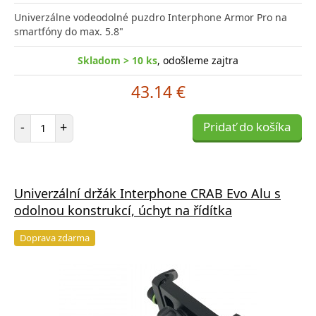
Univerzálne vodeodolné puzdro Interphone Armor Pro na
smartfóny do max. 5.8"
Skladom > 10 ks
, odošleme zajtra
43.14 €
Počet položiek
-
+
Pridať do košíka
Univerzální držák Interphone CRAB Evo Alu s
odolnou konstrukcí, úchyt na řídítka
Doprava zdarma