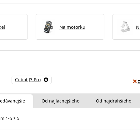
kel
Na motorku
N
Cubot J3 Pro
z
edávanejšie
Od najlacnejšieho
Od najdrahšieho
m 1-5 z 5