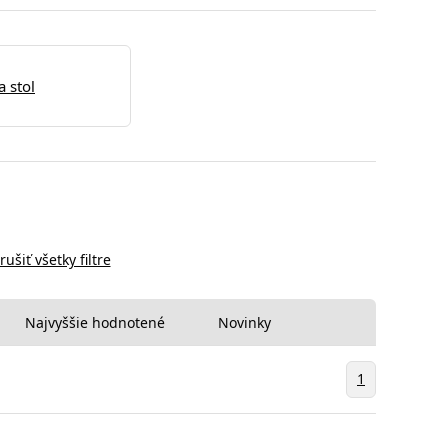
a stol
rušiť všetky filtre
Najvyššie hodnotené
Novinky
1