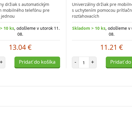
ny držiak s automatickým
Univerzálny držiak pre mobiln
 mobilného telefónu pre
s uchytením pomocou prítlač
 jednou
rozťahovacích
> 10 ks
, odošleme v utorok 11.
Skladom > 10 ks
, odošleme v 
08.
08.
13.04 €
11.21 €
et položiek
Počet položiek
+
Pridať do košíka
-
+
Pridať do