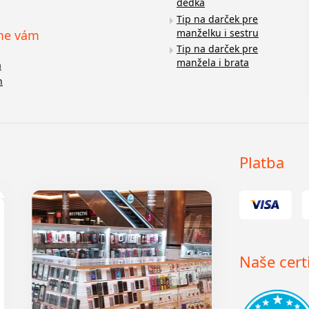
dedka
Tip na darček pre
manželku i sestru
me vám
Tip na darček pre
manžela i brata
a
n
Platba
Naše certi