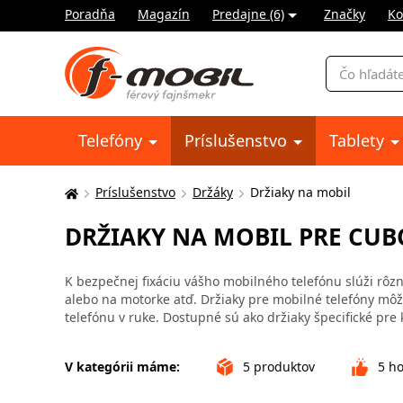
Poradňa
Magazín
Predajne (6)
Značky
Ko
Vyhľadávani
Telefóny
Príslušenstvo
Tablety
Príslušenstvo
Držáky
Držiaky na mobil
Tu
sa
DRŽIAKY NA MOBIL PRE CUBO
nachádzate:
K bezpečnej fixáciu vášho mobilného telefónu slúži rôzne
alebo na motorke atď. Držiaky pre mobilné telefóny môžu
telefónu v ruke. Dostupné sú ako držiaky špecifické pre 
V kategórii máme:
5
produktov
5
ho