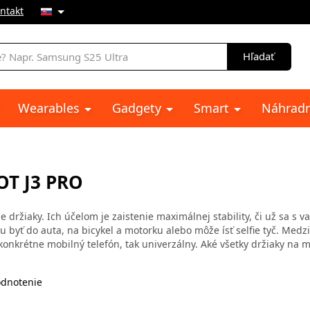
ntakt
e
Hľadať
Wearables
Gadgety
Smart
Náhradn
T J3 PRO
 držiaky. Ich účelom je zaistenie maximálnej stability, či už sa s v
 byť do auta, na bicykel a motorku alebo môže ísť selfie tyč. Medz
konkrétne mobilný telefón, tak univerzálny. Aké všetky držiaky na m
dnotenie