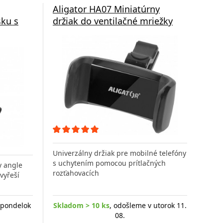
Aligator HA07 Miniatúrny
sku s
držiak do ventilačné mriežky
Univerzálny držiak pre mobilné telefóny
s uchytením pomocou prítlačných
y angle
rozťahovacích
vyřeší
 pondelok
Skladom > 10 ks
, odošleme v utorok 11.
08.