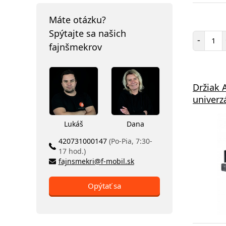
Máte otázku?
Spýtajte sa našich
Poč
-
fajnšmekrov
Držiak 
univerz
Lukáš
Dana
420731000147
(Po-Pia, 7:30-
17 hod.)
fajnsmekri@f-mobil.sk
Opýtať sa