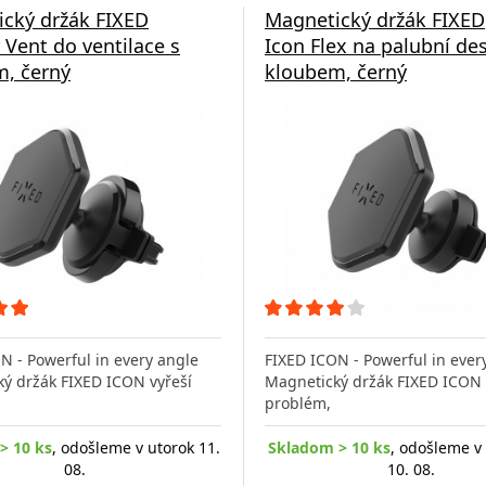
cký držák FIXED
Magnetický držák FIXED
r Vent do ventilace s
Icon Flex na palubní de
, černý
kloubem, černý
N - Powerful in every angle
FIXED ICON - Powerful in ever
ý držák FIXED ICON vyřeší
Magnetický držák FIXED ICON 
problém,
> 10 ks
, odošleme v utorok 11.
Skladom > 10 ks
, odošleme v
08.
10. 08.