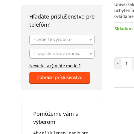
Univerzál
uchytením
Hľadáte príslušenstvo pre
ovládanie
telefón?
Skladom 
- vyberte výrobcu -
- napíšte názov modelu -
Poč
-
Neviete, aký máte model?
Zobraziť príslušenstvo
Pomôžeme vám s
výberom
Aby příslušenství padlo pro