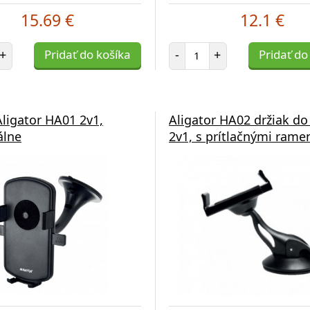
15.69 €
12.1 €
et položiek
Počet položiek
+
Pridať do košíka
-
+
Pridať do
Aligator HA01 2v1,
Aligator HA02 držiak do
álne
2v1, s prítlačnými ram