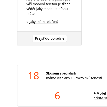
váš mobilní telefon je třeba
vědět jaký model telefonu
máte.
Jaký mám telefon?
Prejsť do poradne
18
Skúsení špecialisti
máme viac ako 18 rokov skúseností
6
F-Mobil 
príďte s