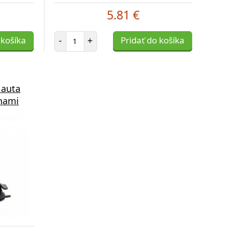
5.81 €
Počet položiek
 košíka
-
+
Pridať do košíka
 auta
enami