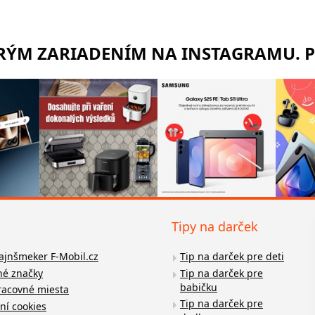
TRÝM ZARIADENÍM NA INSTAGRAMU. 
Tipy na darček
fajnšmeker F-Mobil.cz
Tip na darček pre deti
é značky
Tip na darček pre
babičku
racovné miesta
Tip na darček pre
ní cookies