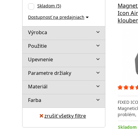
Magneti
Skladom
(5)
Icon Ai
Dostupnosť na predajniach
kloubem
Výrobca
Použitie
Upevnenie
Parametre držiaky
Materiál
Farba
FIXED ICO
Magnetick
problém,
zrušiť všetky filtre
Skladom 