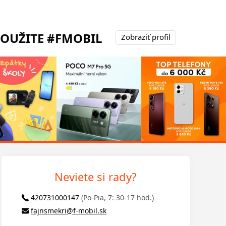
POUŽITE #FMOBIL
Zobraziť profil
Neviete si rady?
420731000147
(Po-Pia, 7: 30-17 hod.)
fajnsmekri@f-mobil.sk