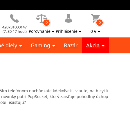
0
0
420731000147
Porovnanie
Prihlásenie
0
€
(7: 30-17 hod.)
é diely
Gaming
Bazár
Akcia
aším telefónom nachádzate kdekoľvek - v aute, na bicykli
i novinky patrí PopSocket, ktorý zaisťuje pohodlný úchop
obil existujú?