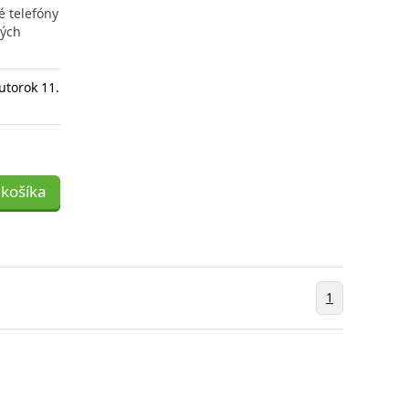
é telefóny
ných
utorok 11.
 košíka
1