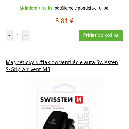
Skladom > 10 ks
, odošleme v pondelok 10. 08.
5.81 €
Počet položiek
-
+
Pridať do košíka
Magnetický držiak do ventilácie auta Swissten
S-Grip Air vent M3