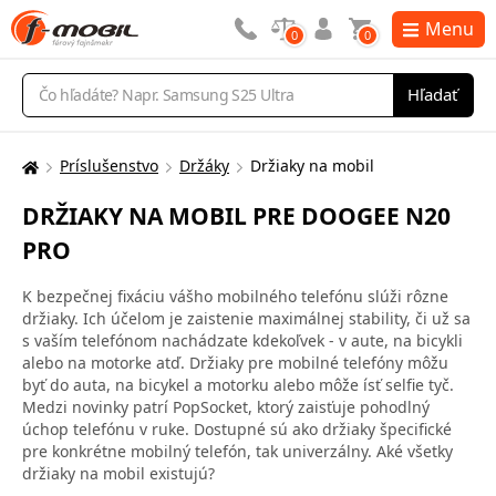
Menu
0
0
Vyhľadávanie
Hľadať
Príslušenstvo
Držáky
Držiaky na mobil
Tu
sa
DRŽIAKY NA MOBIL PRE DOOGEE N20
nachádzate:
PRO
K bezpečnej fixáciu vášho mobilného telefónu slúži rôzne
držiaky. Ich účelom je zaistenie maximálnej stability, či už sa
s vaším telefónom nachádzate kdekoľvek - v aute, na bicykli
alebo na motorke atď. Držiaky pre mobilné telefóny môžu
byť do auta, na bicykel a motorku alebo môže ísť selfie tyč.
Medzi novinky patrí PopSocket, ktorý zaisťuje pohodlný
úchop telefónu v ruke. Dostupné sú ako držiaky špecifické
pre konkrétne mobilný telefón, tak univerzálny. Aké všetky
držiaky na mobil existujú?