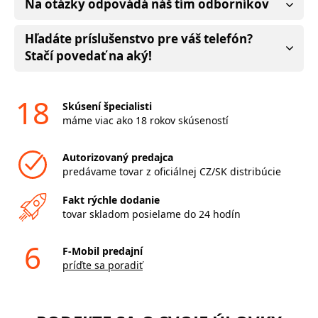
Na otázky odpovádá náš tím odborníkov
Hľadáte príslušenstvo pre váš telefón?
Stačí povedať na aký!
18
Skúsení špecialisti
máme viac ako 18 rokov skúseností
Autorizovaný predajca
predávame tovar z oficiálnej CZ/SK distribúcie
Fakt rýchle dodanie
tovar skladom posielame do 24 hodín
6
F-Mobil predajní
príďte sa poradiť