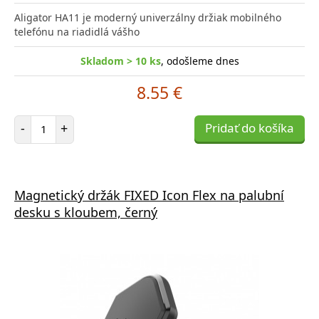
Aligator HA11 je moderný univerzálny držiak mobilného
telefónu na riadidlá vášho
Skladom > 10 ks
, odošleme dnes
8.55 €
Počet položiek
-
+
Pridať do košíka
Magnetický držák FIXED Icon Flex na palubní
desku s kloubem, černý