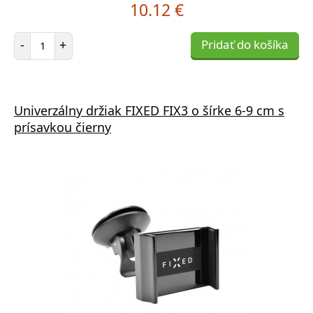
10.12 €
Počet položiek
-
+
Pridať do košíka
Univerzálny držiak FIXED FIX3 o šírke 6-9 cm s
prísavkou čierny