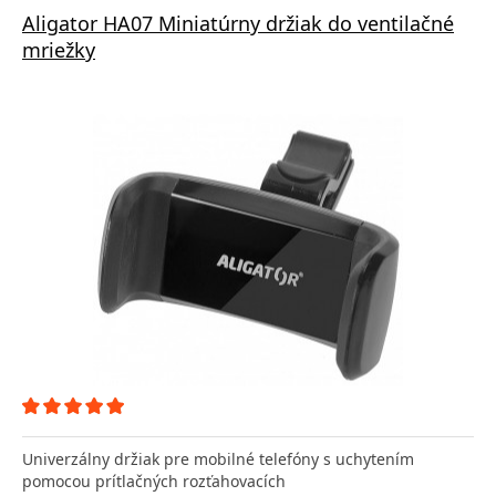
Aligator HA07 Miniatúrny držiak do ventilačné
mriežky
Univerzálny držiak pre mobilné telefóny s uchytením
pomocou prítlačných rozťahovacích