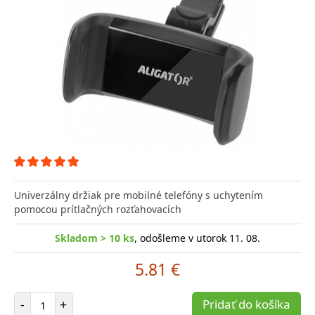
Univerzálny držiak pre mobilné telefóny s uchytením
pomocou prítlačných rozťahovacích
Skladom > 10 ks
, odošleme v utorok 11. 08.
5.81 €
Počet položiek
-
+
Pridať do košíka