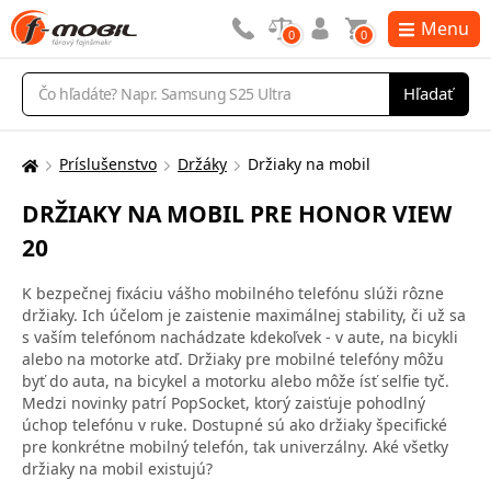
Menu
0
0
Vyhľadávanie
Hľadať
Príslušenstvo
Držáky
Držiaky na mobil
Tu
sa
DRŽIAKY NA MOBIL PRE HONOR VIEW
nachádzate:
20
K bezpečnej fixáciu vášho mobilného telefónu slúži rôzne
držiaky. Ich účelom je zaistenie maximálnej stability, či už sa
s vaším telefónom nachádzate kdekoľvek - v aute, na bicykli
alebo na motorke atď. Držiaky pre mobilné telefóny môžu
byť do auta, na bicykel a motorku alebo môže ísť selfie tyč.
Medzi novinky patrí PopSocket, ktorý zaisťuje pohodlný
úchop telefónu v ruke. Dostupné sú ako držiaky špecifické
pre konkrétne mobilný telefón, tak univerzálny. Aké všetky
držiaky na mobil existujú?