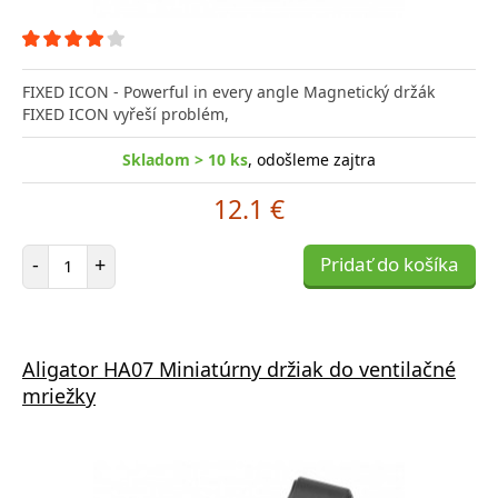
FIXED ICON - Powerful in every angle Magnetický držák
FIXED ICON vyřeší problém,
Skladom > 10 ks
, odošleme zajtra
12.1 €
Počet položiek
-
+
Pridať do košíka
Aligator HA07 Miniatúrny držiak do ventilačné
mriežky