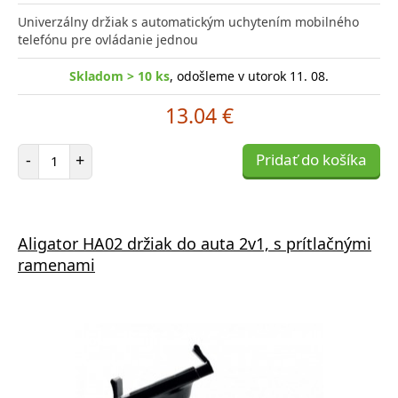
Univerzálny držiak s automatickým uchytením mobilného
telefónu pre ovládanie jednou
Skladom > 10 ks
, odošleme v utorok 11. 08.
13.04 €
Počet položiek
-
+
Pridať do košíka
Aligator HA02 držiak do auta 2v1, s prítlačnými
ramenami