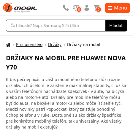
Menu
0
0
Vyhľadávanie
Hľadať
Príslušenstvo
Držáky
Držiaky na mobil
Tu
sa
DRŽIAKY NA MOBIL PRE HUAWEI NOVA
nachádzate:
Y70
K bezpečnej fixáciu vášho mobilného telefónu slúži rôzne
držiaky. Ich účelom je zaistenie maximálnej stability, či už sa
s vaším telefónom nachádzate kdekoľvek - v aute, na bicykli
alebo na motorke atď. Držiaky pre mobilné telefóny môžu
byť do auta, na bicykel a motorku alebo môže ísť selfie tyč.
Medzi novinky patrí PopSocket, ktorý zaisťuje pohodlný
úchop telefónu v ruke. Dostupné sú ako držiaky špecifické
pre konkrétne mobilný telefón, tak univerzálny. Aké všetky
držiaky na mobil existujú?