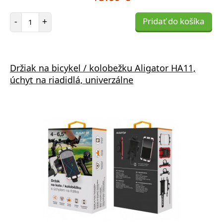
Počet položiek
-
+
Pridať do košíka
Držiak na bicykel / kolobežku Aligator HA11,
úchyt na riadidlá, univerzálne