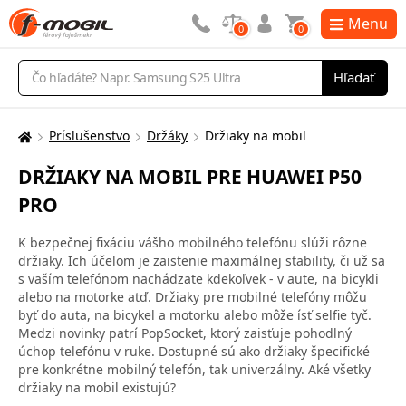
Menu
0
0
Vyhľadávanie
Hľadať
Príslušenstvo
Držáky
Držiaky na mobil
Tu
sa
DRŽIAKY NA MOBIL PRE HUAWEI P50
nachádzate:
PRO
K bezpečnej fixáciu vášho mobilného telefónu slúži rôzne
držiaky. Ich účelom je zaistenie maximálnej stability, či už sa
s vaším telefónom nachádzate kdekoľvek - v aute, na bicykli
alebo na motorke atď. Držiaky pre mobilné telefóny môžu
byť do auta, na bicykel a motorku alebo môže ísť selfie tyč.
Medzi novinky patrí PopSocket, ktorý zaisťuje pohodlný
úchop telefónu v ruke. Dostupné sú ako držiaky špecifické
pre konkrétne mobilný telefón, tak univerzálny. Aké všetky
držiaky na mobil existujú?