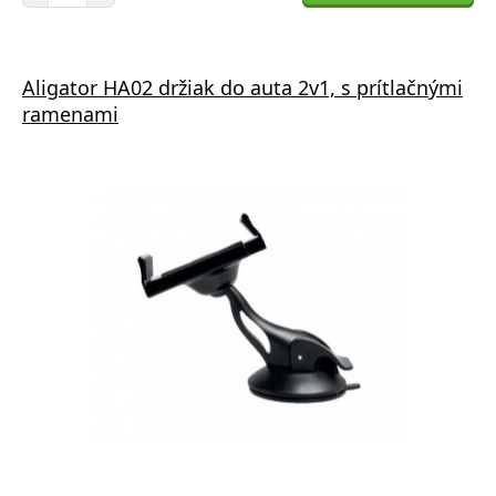
Aligator HA02 držiak do auta 2v1, s prítlačnými
ramenami