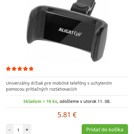
Univerzálny držiak pre mobilné telefóny s uchytením
pomocou prítlačných rozťahovacích
Skladom > 10 ks
, odošleme v utorok 11. 08.
5.81 €
Počet položiek
-
+
Pridať do košíka