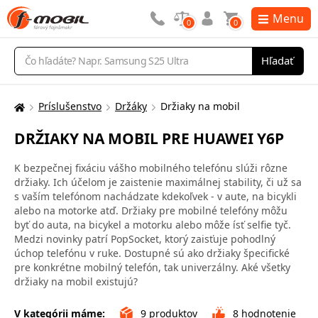
Menu
0
0
Vyhľadávanie
Hľadať
Príslušenstvo
Držáky
Držiaky na mobil
Tu
sa
DRŽIAKY NA MOBIL PRE HUAWEI Y6P
nachádzate:
K bezpečnej fixáciu vášho mobilného telefónu slúži rôzne
držiaky. Ich účelom je zaistenie maximálnej stability, či už sa
s vaším telefónom nachádzate kdekoľvek - v aute, na bicykli
alebo na motorke atď. Držiaky pre mobilné telefóny môžu
byť do auta, na bicykel a motorku alebo môže ísť selfie tyč.
Medzi novinky patrí PopSocket, ktorý zaisťuje pohodlný
úchop telefónu v ruke. Dostupné sú ako držiaky špecifické
pre konkrétne mobilný telefón, tak univerzálny. Aké všetky
držiaky na mobil existujú?
V kategórii máme:
9
produktov
8
hodnotenie