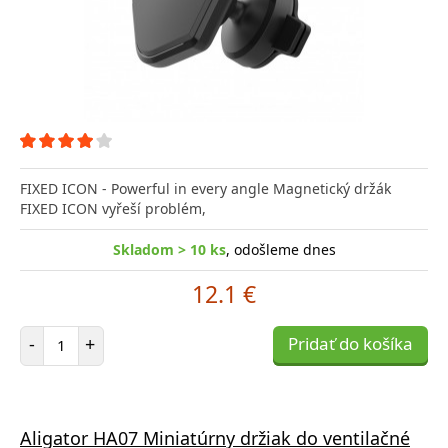
FIXED ICON - Powerful in every angle Magnetický držák
FIXED ICON vyřeší problém,
Skladom > 10 ks
, odošleme dnes
12.1 €
Počet položiek
-
+
Pridať do košíka
Aligator HA07 Miniatúrny držiak do ventilačné