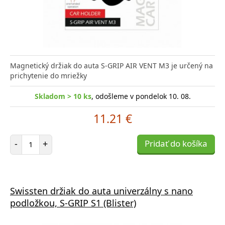
Magnetický držiak do auta S-GRIP AIR VENT M3 je určený na
prichytenie do mriežky
Skladom > 10 ks
, odošleme v pondelok 10. 08.
11.21 €
Počet položiek
-
+
Pridať do košíka
Swissten držiak do auta univerzálny s nano
podložkou, S-GRIP S1 (Blister)