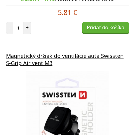
5.81 €
Počet položiek
-
+
Pridať do košíka
Magnetický držiak do ventilácie auta Swissten
S-Grip Air vent M3