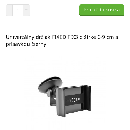
Počet položiek
-
+
Pridať do košíka
Univerzálny držiak FIXED FIX3 o šírke 6-9 cm s
prísavkou čierny