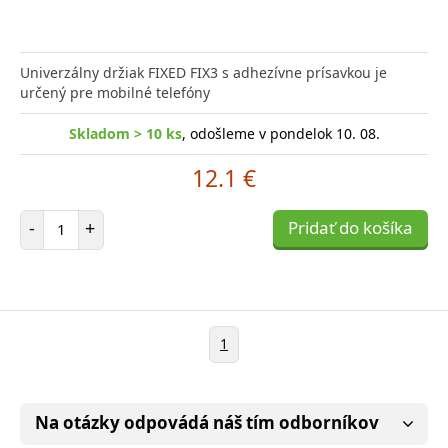
Univerzálny držiak FIXED FIX3 s adhezívne prísavkou je
určený pre mobilné telefóny
Skladom > 10 ks
, odošleme v pondelok 10. 08.
12.1 €
Počet položiek
-
+
Pridať do košíka
1
Na otázky odpovádá náš tím odborníkov