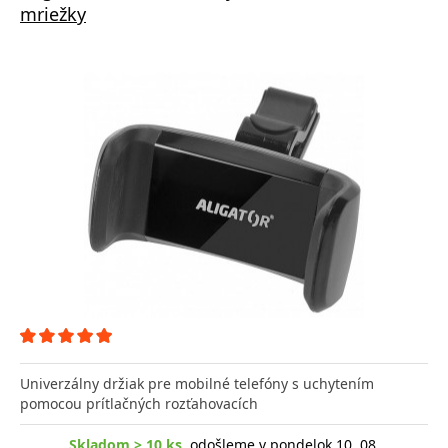
mriežky
Univerzálny držiak pre mobilné telefóny s uchytením
pomocou prítlačných rozťahovacích
Skladom > 10 ks
, odošleme v pondelok 10. 08.