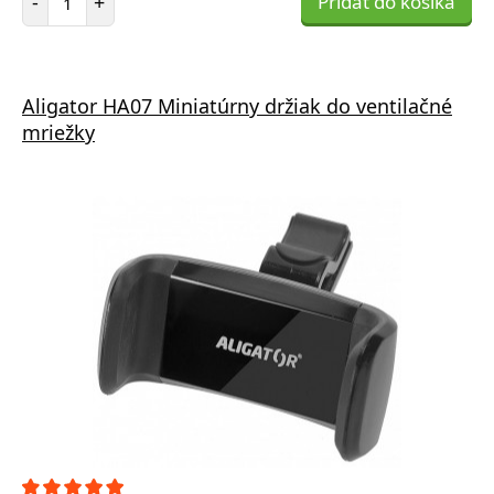
-
+
Pridať do košíka
Aligator HA07 Miniatúrny držiak do ventilačné
mriežky