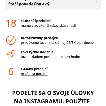
Stačí povedať na aký!
18
Skúsení špecialisti
máme viac ako 18 rokov skúseností
Autorizovaný predajca
predávame tovar z oficiálnej CZ/SK distribúcie
Fakt rýchle dodanie
tovar skladom posielame do 24 hodín
6
F-Mobil predajní
príďte sa poradiť
PODEĽTE SA O SVOJE ÚLOVKY
NA INSTAGRAMU. POUŽITE