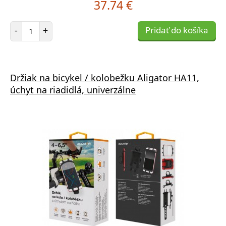
37.74 €
Počet položiek
-
+
Pridať do košíka
Držiak na bicykel / kolobežku Aligator HA11,
úchyt na riadidlá, univerzálne