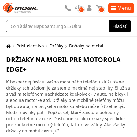
Menu
0
0
Vyhľadávanie
Hľadať
Príslušenstvo
Držáky
Držiaky na mobil
Tu
sa
DRŽIAKY NA MOBIL PRE MOTOROLA
nachádzate:
EDGE+
K bezpečnej fixáciu vášho mobilného telefónu slúži rôzne
držiaky. Ich účelom je zaistenie maximálnej stability, či už sa
s vaším telefónom nachádzate kdekoľvek - v aute, na bicykli
alebo na motorke atď. Držiaky pre mobilné telefóny môžu
byť do auta, na bicykel a motorku alebo môže ísť selfie tyč.
Medzi novinky patrí PopSocket, ktorý zaisťuje pohodlný
úchop telefónu v ruke. Dostupné sú ako držiaky špecifické
pre konkrétne mobilný telefón, tak univerzálny. Aké všetky
držiaky na mobil existujú?