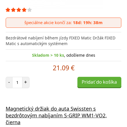
špeciálne akcie končí za:
18d: 19h: 38m
Bezdrátové nabíjení během jízdy FIXED Matic Držák FIXED
Matic s automatickým systémem
Skladom > 10 ks
, odošleme dnes
21.09 €
Počet položiek
-
+
Pridať do košíka
Magnetický držiak do auta Swissten s
bezdrôtovým nabíjaním S-GRIP WM1-VO2,
čierna