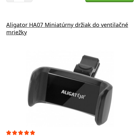
Aligator HA07 Miniatúrny držiak do ventilačné
mriežky