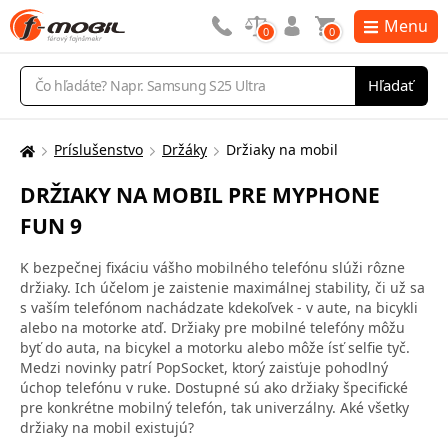
Menu
0
0
Vyhľadávanie
Hľadať
Príslušenstvo
Držáky
Držiaky na mobil
Tu
sa
DRŽIAKY NA MOBIL PRE MYPHONE
nachádzate:
FUN 9
K bezpečnej fixáciu vášho mobilného telefónu slúži rôzne
držiaky. Ich účelom je zaistenie maximálnej stability, či už sa
s vaším telefónom nachádzate kdekoľvek - v aute, na bicykli
alebo na motorke atď. Držiaky pre mobilné telefóny môžu
byť do auta, na bicykel a motorku alebo môže ísť selfie tyč.
Medzi novinky patrí PopSocket, ktorý zaisťuje pohodlný
úchop telefónu v ruke. Dostupné sú ako držiaky špecifické
pre konkrétne mobilný telefón, tak univerzálny. Aké všetky
držiaky na mobil existujú?