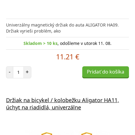
Univerzálny magnetický držiak do auta ALIGATOR HA09.
Držiak vyrieši problém, ako
Skladom > 10 ks
, odošleme v utorok 11. 08.
11.21 €
Počet položiek
-
+
Pridať do košíka
Držiak na bicykel / kolobežku Aligator HA11,
úchyt na riadidlá, univerzálne