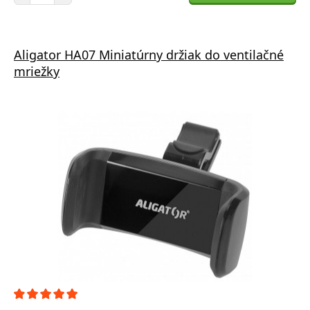
Aligator HA07 Miniatúrny držiak do ventilačné
mriežky