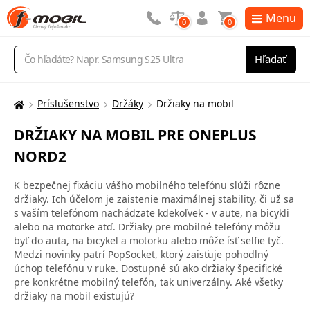
Menu
0
0
Vyhľadávanie
Hľadať
Príslušenstvo
Držáky
Držiaky na mobil
Tu
sa
DRŽIAKY NA MOBIL PRE ONEPLUS
nachádzate:
NORD2
K bezpečnej fixáciu vášho mobilného telefónu slúži rôzne
držiaky. Ich účelom je zaistenie maximálnej stability, či už sa
s vaším telefónom nachádzate kdekoľvek - v aute, na bicykli
alebo na motorke atď. Držiaky pre mobilné telefóny môžu
byť do auta, na bicykel a motorku alebo môže ísť selfie tyč.
Medzi novinky patrí PopSocket, ktorý zaisťuje pohodlný
úchop telefónu v ruke. Dostupné sú ako držiaky špecifické
pre konkrétne mobilný telefón, tak univerzálny. Aké všetky
držiaky na mobil existujú?