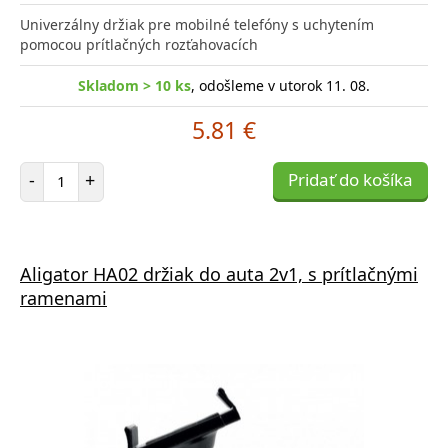
Univerzálny držiak pre mobilné telefóny s uchytením
pomocou prítlačných rozťahovacích
Skladom > 10 ks
, odošleme v utorok 11. 08.
5.81 €
Počet položiek
-
+
Pridať do košíka
Aligator HA02 držiak do auta 2v1, s prítlačnými
ramenami