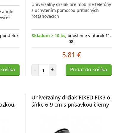
Univerzálny držiak pre mobilné telefóny
s uchytením pomocou prítlačných
y angle
rozťahovacích
vyřeší
 pondelok
Skladom > 10 ks
, odošleme v utorok 11.
08.
5.81 €
Počet položiek
 košíka
-
+
Pridať do košíka
Univerzálny držiak FIXED FIX3 o
ožkou,
šírke 6-9 cm s prísavkou čierny