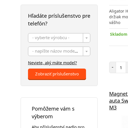
Aligator 
Hľadáte príslušenstvo pre
držiak mo
vášho
telefón?
Skladom 
- vyberte výrobcu -
- napíšte názov modelu -
Neviete, aký máte model?
Poč
-
Zobraziť príslušenstvo
Magneti
auta Sw
M3
Pomôžeme vám s
výberom
Aby příslušenství padlo pro