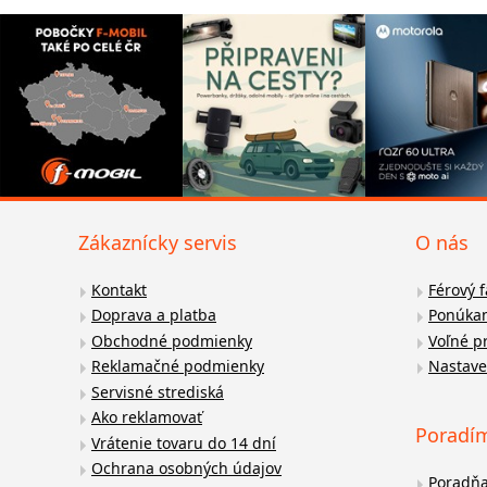
Zákaznícky servis
O nás
Kontakt
Férový 
Doprava a platba
Ponúkan
Obchodné podmienky
Voľné p
Reklamačné podmienky
Nastave
Servisné strediská
Ako reklamovať
Poradí
Vrátenie tovaru do 14 dní
Ochrana osobných údajov
Poradň