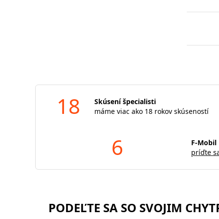
18
Skúsení špecialisti
máme viac ako 18 rokov skúseností
6
F-Mobil 
príďte s
PODEĽTE SA SO SVOJIM CHY