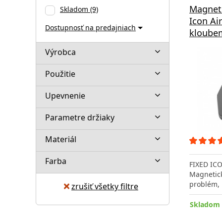
Magneti
Skladom
(9)
Icon Ai
Dostupnosť na predajniach
kloubem
Výrobca
Použitie
Upevnenie
Parametre držiaky
Materiál
Farba
FIXED ICO
Magnetick
problém,
zrušiť všetky filtre
Skladom 