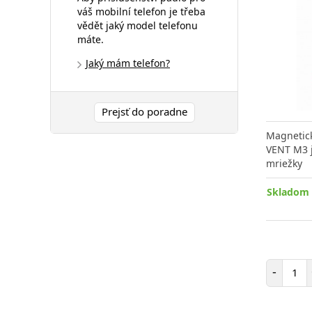
váš mobilní telefon je třeba
vědět jaký model telefonu
máte.
Jaký mám telefon?
Prejsť do poradne
Magnetick
VENT M3 j
mriežky
Skladom 
Poč
-