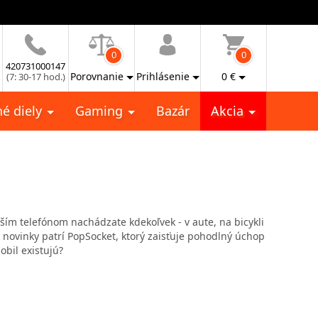
0
0
420731000147
Porovnanie
Prihlásenie
0
€
(7: 30-17 hod.)
é diely
Gaming
Bazár
Akcia
aším telefónom nachádzate kdekoľvek - v aute, na bicykli
i novinky patrí PopSocket, ktorý zaisťuje pohodlný úchop
obil existujú?