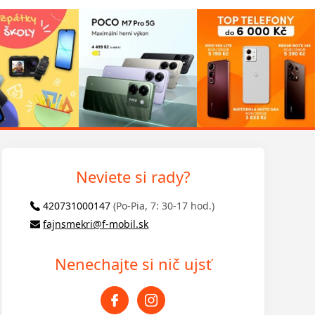
Neviete si rady?
420731000147
(Po-Pia, 7: 30-17 hod.)
fajnsmekri@f-mobil.sk
Nenechajte si nič ujsť