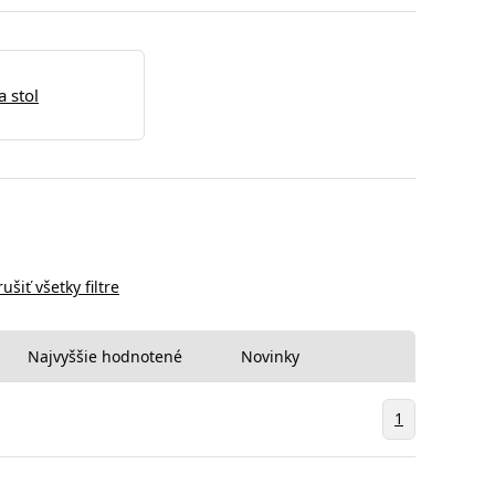
a stol
rušiť všetky filtre
Najvyššie hodnotené
Novinky
1