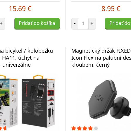
15.69 €
8.95 €
et položiek
Počet položiek
+
Pridať do košíka
-
+
Pridať do
na bicykel / kolobežku
Magnetický držák FIXED
r HA11, úchyt na
Icon Flex na palubní de
, univerzálne
kloubem, černý