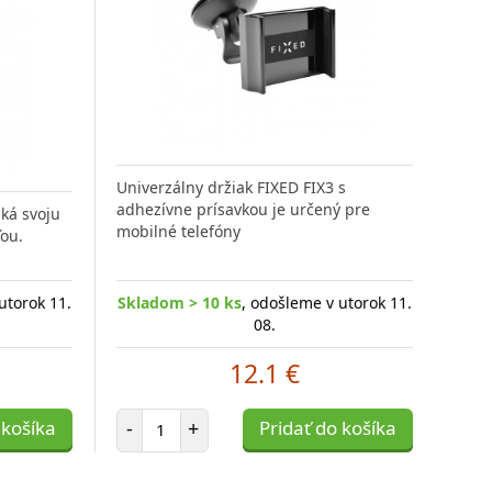
Univerzálny držiak FIXED FIX3 s
adhezívne prísavkou je určený pre
iká svoju
mobilné telefóny
ťou.
utorok 11.
Skladom > 10 ks
, odošleme v utorok 11.
08.
12.1 €
Počet položiek
 košíka
-
+
Pridať do košíka