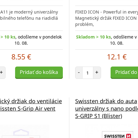
HA11 je moderný univerzálny
FIXED ICON - Powerful in ever
bilného telefónu na riadidlá
Magnetický držák FIXED ICON 
problém,
> 10 ks
, odošleme v pondelok
Skladom > 10 ks
, odošleme v
10. 08.
10. 08.
8.55 €
12.1 €
et položiek
Počet položiek
+
Pridať do košíka
-
+
Pridať do
cký držiak do ventilácie
Swissten držiak do auta
issten S-Grip Air vent
univerzálny s nano podl
S-GRIP S1 (Blister)