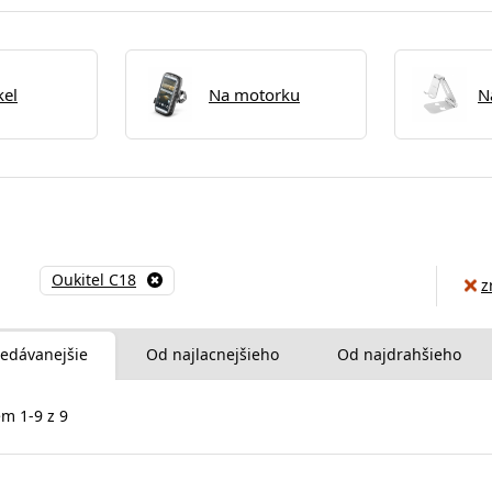
kel
Na motorku
N
Oukitel C18
z
edávanejšie
Od najlacnejšieho
Od najdrahšieho
m 1-9 z 9