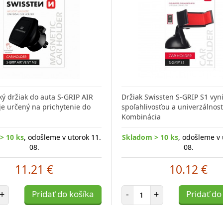
ý držiak do auta S-GRIP AIR
Držiak Swissten S-GRIP S1 vyn
e určený na prichytenie do
spoľahlivosťou a univerzálnos
Kombinácia
> 10 ks
, odošleme v utorok 11.
Skladom > 10 ks
, odošleme v 
08.
08.
11.21 €
10.12 €
et položiek
Počet položiek
+
Pridať do košíka
-
+
Pridať do