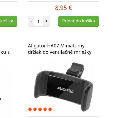
8.95 €
Počet položiek
 košíka
-
+
Pridať do košíka
Aligator HA07 Miniatúrny
sku s
držiak do ventilačné mriežky