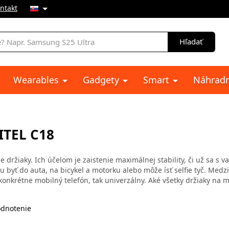
ntakt
e
Hľadať
Wearables
Gadgety
Smart
Náhradn
ITEL C18
 držiaky. Ich účelom je zaistenie maximálnej stability, či už sa s v
 byť do auta, na bicykel a motorku alebo môže ísť selfie tyč. Medz
konkrétne mobilný telefón, tak univerzálny. Aké všetky držiaky na m
dnotenie