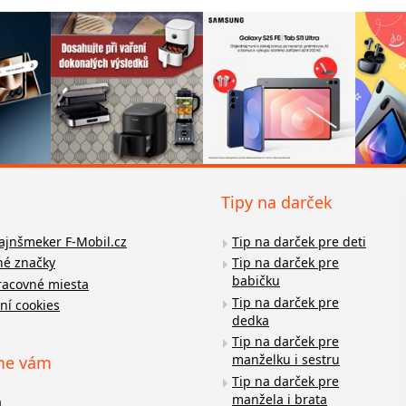
Tipy na darček
fajnšmeker F-Mobil.cz
Tip na darček pre deti
é značky
Tip na darček pre
babičku
racovné miesta
Tip na darček pre
ní cookies
dedka
Tip na darček pre
manželku i sestru
me vám
Tip na darček pre
manžela i brata
a