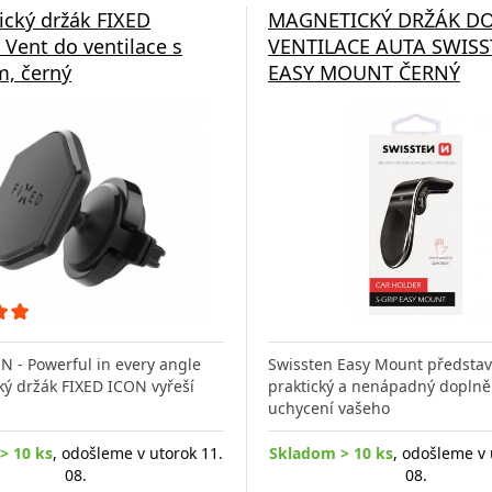
cký držák FIXED
MAGNETICKÝ DRŽÁK D
r Vent do ventilace s
VENTILACE AUTA SWIS
, černý
EASY MOUNT ČERNÝ
N - Powerful in every angle
Swissten Easy Mount představ
ý držák FIXED ICON vyřeší
praktický a nenápadný doplně
uchycení vašeho
> 10 ks
, odošleme v utorok 11.
Skladom > 10 ks
, odošleme v 
08.
08.