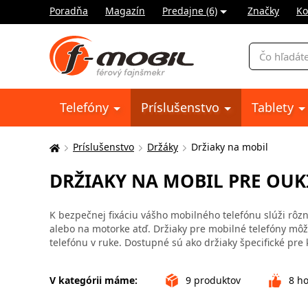
Poradňa
Magazín
Predajne (6)
Značky
Ko
Vyhľadávani
Telefóny
Príslušenstvo
Tablety
Príslušenstvo
Držáky
Držiaky na mobil
Tu
sa
DRŽIAKY NA MOBIL PRE OUK
nachádzate:
K bezpečnej fixáciu vášho mobilného telefónu slúži rôzne
alebo na motorke atď. Držiaky pre mobilné telefóny môžu
telefónu v ruke. Dostupné sú ako držiaky špecifické pre 
V kategórii máme:
9
produktov
8
ho