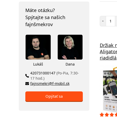
Máte otázku?
Spýtajte sa našich
Poč
-
fajnšmekrov
Držiak 
Aligato
riadidlá
Lukáš
Dana
420731000147
(Po-Pia, 7:30-
17 hod.)
fajnsmekri@f-mobil.sk
Opýtať sa