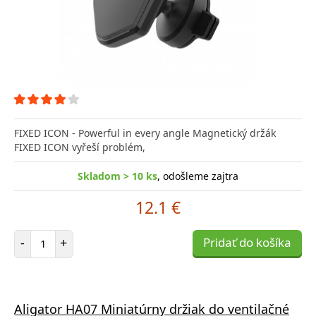
FIXED ICON - Powerful in every angle Magnetický držák
FIXED ICON vyřeší problém,
Skladom > 10 ks
, odošleme zajtra
12.1 €
Počet položiek
-
+
Pridať do košíka
Aligator HA07 Miniatúrny držiak do ventilačné