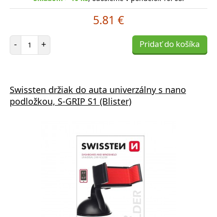
5.81 €
Počet položiek
-
+
Pridať do košíka
Swissten držiak do auta univerzálny s nano
podložkou, S-GRIP S1 (Blister)