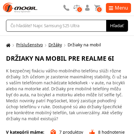
Menu
0
0
Vyhľadávanie
Hľadať
Príslušenstvo
Držáky
Držiaky na mobil
Tu
sa
DRŽIAKY NA MOBIL PRE REALME 6I
nachádzate:
K bezpečnej fixáciu vášho mobilného telefónu slúži rôzne
držiaky. Ich účelom je zaistenie maximálnej stability, či už sa
s vaším telefónom nachádzate kdekoľvek - v aute, na bicykli
alebo na motorke atď. Držiaky pre mobilné telefóny môžu
byť do auta, na bicykel a motorku alebo môže ísť selfie tyč.
Medzi novinky patrí PopSocket, ktorý zaisťuje pohodlný
úchop telefónu v ruke. Dostupné sú ako držiaky špecifické
pre konkrétne mobilný telefón, tak univerzálny. Aké všetky
držiaky na mobil existujú?
V kategórii máme:
7
produktov
8
hodnotenie