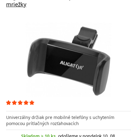
mriežky
Univerzálny držiak pre mobilné telefóny s uchytením
pomocou prítlačných rozťahovacích
Skladom > 10 ks
, odošleme v pondelok 10. 08.