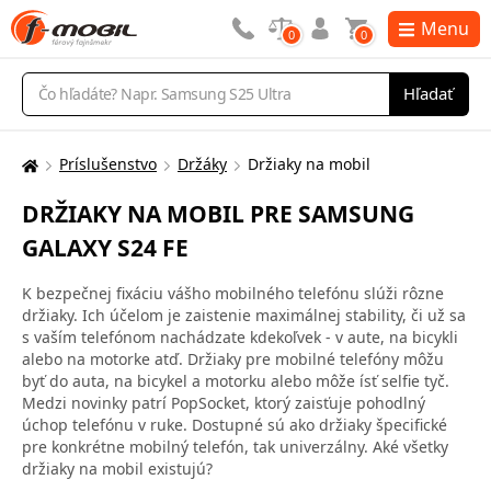
Menu
0
0
Vyhľadávanie
Hľadať
Príslušenstvo
Držáky
Držiaky na mobil
Tu
sa
DRŽIAKY NA MOBIL PRE SAMSUNG
nachádzate:
GALAXY S24 FE
K bezpečnej fixáciu vášho mobilného telefónu slúži rôzne
držiaky. Ich účelom je zaistenie maximálnej stability, či už sa
s vaším telefónom nachádzate kdekoľvek - v aute, na bicykli
alebo na motorke atď. Držiaky pre mobilné telefóny môžu
byť do auta, na bicykel a motorku alebo môže ísť selfie tyč.
Medzi novinky patrí PopSocket, ktorý zaisťuje pohodlný
úchop telefónu v ruke. Dostupné sú ako držiaky špecifické
pre konkrétne mobilný telefón, tak univerzálny. Aké všetky
držiaky na mobil existujú?