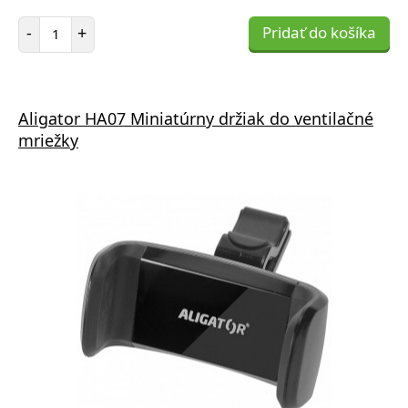
Počet položiek
-
+
Pridať do košíka
Aligator HA07 Miniatúrny držiak do ventilačné
mriežky