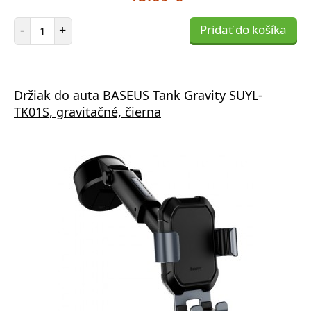
Počet položiek
-
+
Pridať do košíka
Držiak do auta BASEUS Tank Gravity SUYL-
TK01S, gravitačné, čierna