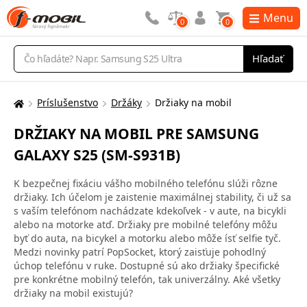
Menu
0
0
Vyhľadávanie
Hľadať
Príslušenstvo
Držáky
Držiaky na mobil
Tu
sa
DRŽIAKY NA MOBIL PRE SAMSUNG
nachádzate:
GALAXY S25 (SM-S931B)
K bezpečnej fixáciu vášho mobilného telefónu slúži rôzne
držiaky. Ich účelom je zaistenie maximálnej stability, či už sa
s vaším telefónom nachádzate kdekoľvek - v aute, na bicykli
alebo na motorke atď. Držiaky pre mobilné telefóny môžu
byť do auta, na bicykel a motorku alebo môže ísť selfie tyč.
Medzi novinky patrí PopSocket, ktorý zaisťuje pohodlný
úchop telefónu v ruke. Dostupné sú ako držiaky špecifické
pre konkrétne mobilný telefón, tak univerzálny. Aké všetky
držiaky na mobil existujú?