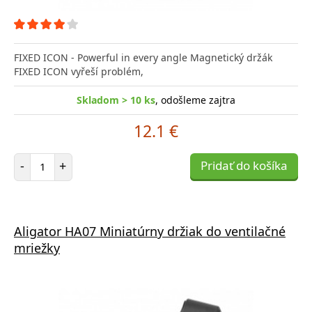
FIXED ICON - Powerful in every angle Magnetický držák
FIXED ICON vyřeší problém,
Skladom > 10 ks
, odošleme zajtra
12.1 €
Počet položiek
-
+
Pridať do košíka
Aligator HA07 Miniatúrny držiak do ventilačné
mriežky