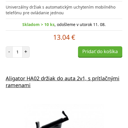
Univerzálny držiak s automatickým uchytením mobilného
telefónu pre ovládanie jednou
Skladom > 10 ks
, odošleme v utorok 11. 08.
13.04 €
Počet položiek
-
+
Pridať do košíka
Aligator HA02 držiak do auta 2v1, s prítlačnými
ramenami