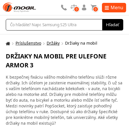
Menu
0
0
Vyhľadávanie
Hľadať
Príslušenstvo
Držáky
Držiaky na mobil
Tu
sa
DRŽIAKY NA MOBIL PRE ULEFONE
nachádzate:
ARMOR 3
K bezpečnej fixáciu vášho mobilného telefónu slúži rôzne
držiaky. Ich účelom je zaistenie maximálnej stability, či už sa
s vaším telefónom nachádzate kdekoľvek - v aute, na bicykli
alebo na motorke atď. Držiaky pre mobilné telefóny môžu
byť do auta, na bicykel a motorku alebo môže ísť selfie tyč.
Medzi novinky patrí PopSocket, ktorý zaisťuje pohodlný
úchop telefónu v ruke. Dostupné sú ako držiaky špecifické
pre konkrétne mobilný telefón, tak univerzálny. Aké všetky
držiaky na mobil existujú?