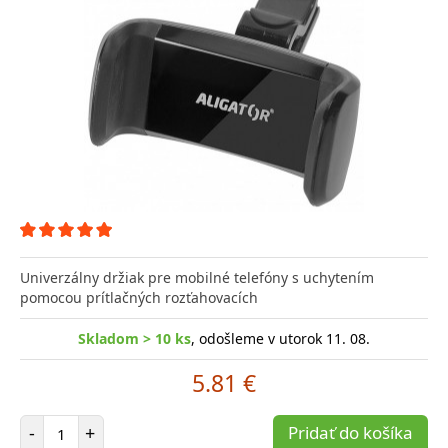
Univerzálny držiak pre mobilné telefóny s uchytením
pomocou prítlačných rozťahovacích
Skladom > 10 ks
, odošleme v utorok 11. 08.
5.81 €
Počet položiek
-
+
Pridať do košíka