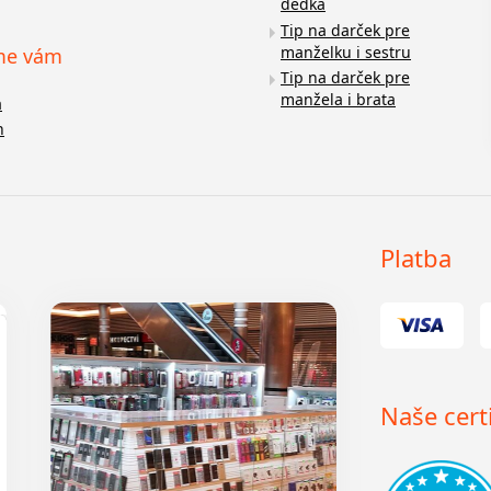
dedka
Tip na darček pre
manželku i sestru
me vám
Tip na darček pre
manžela i brata
a
n
Platba
Naše certi