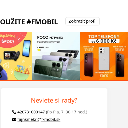
POUŽITE #FMOBIL
Zobraziť profil
Neviete si rady?
420731000147
(Po-Pia, 7: 30-17 hod.)
fajnsmekri@f-mobil.sk