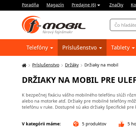
Poradňa
Magazín
Predajne (6)
Značky
Ko
Vyhľadávani
Telefóny
Príslušenstvo
Tablety
Príslušenstvo
Držáky
Držiaky na mobil
Tu
sa
DRŽIAKY NA MOBIL PRE UL
nachádzate:
K bezpečnej fixáciu vášho mobilného telefónu slúži rôzne
alebo na motorke atď. Držiaky pre mobilné telefóny môžu
telefónu v ruke. Dostupné sú ako držiaky špecifické pre 
V kategórii máme:
5
produktov
5
ho