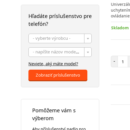
Univerzál
uchytením
Hľadáte príslušenstvo pre
ovládanie
telefón?
Skladom 
- vyberte výrobcu -
- napíšte názov modelu -
Poč
-
Neviete, aký máte model?
Zobraziť príslušenstvo
Pomôžeme vám s
výberom
Aby příslušenství padlo pro