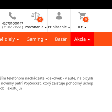
0
0
420731000147
Porovnanie
Prihlásenie
0
€
(7: 30-17 hod.)
é diely
Gaming
Bazár
Akcia
aším telefónom nachádzate kdekoľvek - v aute, na bicykli
i novinky patrí PopSocket, ktorý zaisťuje pohodlný úchop
obil existujú?