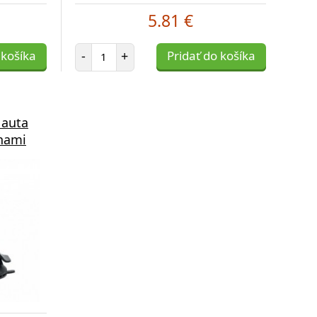
5.81 €
Počet položiek
 košíka
-
+
Pridať do košíka
 auta
enami