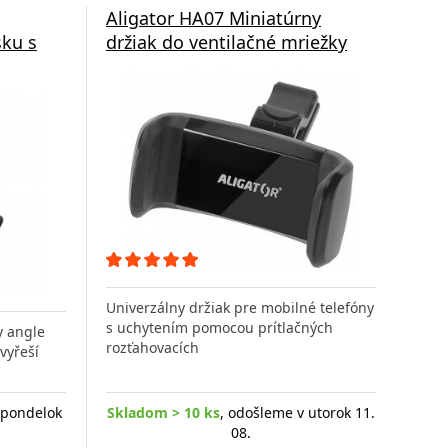
Aligator HA07 Miniatúrny
sku s
držiak do ventilačné mriežky
Univerzálny držiak pre mobilné telefóny
s uchytením pomocou prítlačných
y angle
rozťahovacích
vyřeší
 pondelok
Skladom > 10 ks
, odošleme v utorok 11.
08.