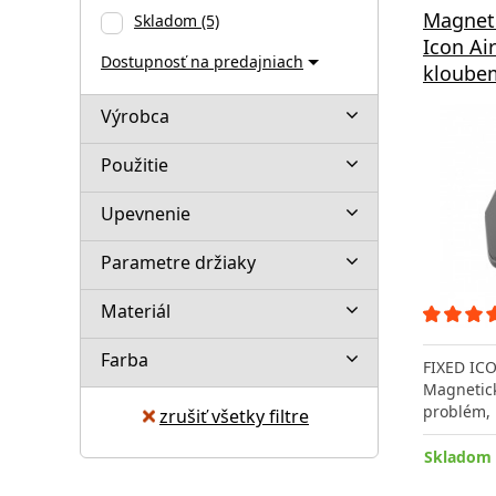
Magneti
Skladom
(5)
Icon Ai
Dostupnosť na predajniach
kloubem
Výrobca
Použitie
Upevnenie
Parametre držiaky
Materiál
Farba
FIXED ICO
Magnetick
problém,
zrušiť všetky filtre
Skladom 