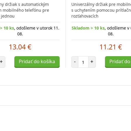
ny držiak s automatickým
Univerzálny držiak pre mobiln
 mobilného telefónu pre
s uchytením pomocou prítlač
 jednou
rozťahovacích
> 10 ks
, odošleme v utorok 11.
Skladom > 10 ks
, odošleme v 
08.
08.
13.04 €
11.21 €
et položiek
Počet položiek
+
Pridať do košíka
-
+
Pridať do