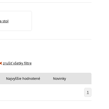
a stol
zrušiť všetky filtre
Najvyššie hodnotené
Novinky
1