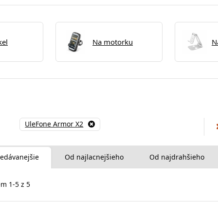
kel
Na motorku
N
UleFone Armor X2
edávanejšie
Od najlacnejšieho
Od najdrahšieho
m 1-5 z 5