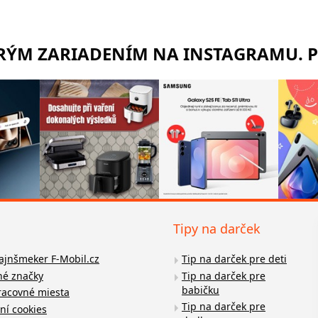
TRÝM ZARIADENÍM NA INSTAGRAMU. 
Tipy na darček
fajnšmeker F-Mobil.cz
Tip na darček pre deti
é značky
Tip na darček pre
babičku
racovné miesta
Tip na darček pre
ní cookies