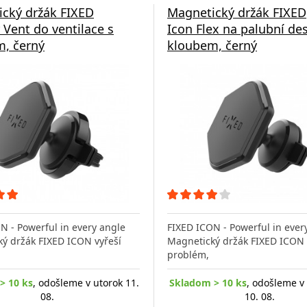
cký držák FIXED
Magnetický držák FIXED
r Vent do ventilace s
Icon Flex na palubní de
, černý
kloubem, černý
N - Powerful in every angle
FIXED ICON - Powerful in ever
ý držák FIXED ICON vyřeší
Magnetický držák FIXED ICON 
problém,
> 10 ks
, odošleme v utorok 11.
Skladom > 10 ks
, odošleme v
08.
10. 08.