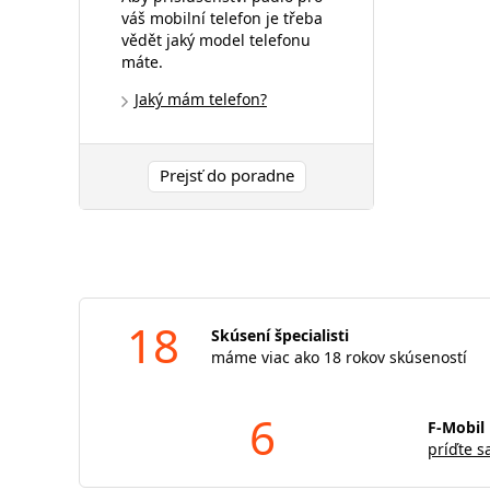
váš mobilní telefon je třeba
vědět jaký model telefonu
máte.
Jaký mám telefon?
Prejsť do poradne
18
Skúsení špecialisti
máme viac ako 18 rokov skúseností
6
F-Mobil 
príďte s