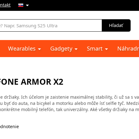
ntakt
e
Hľadať
Wearables
Gadgety
Smart
Náhradn
EFONE ARMOR X2
 držiaky. Ich účelom je zaistenie maximálnej stability, či už sa s v
 byť do auta, na bicykel a motorku alebo môže ísť selfie tyč. Medz
konkrétne mobilný telefón, tak univerzálny. Aké všetky držiaky na m
dnotenie