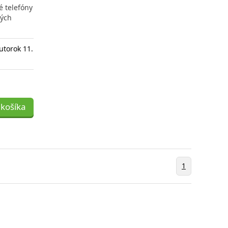
é telefóny
ných
utorok 11.
 košíka
1