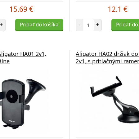
15.69 €
12.1 €
et položiek
Počet položiek
+
Pridať do košíka
-
+
Pridať do
Aligator HA01 2v1,
Aligator HA02 držiak do
álne
2v1, s prítlačnými ram