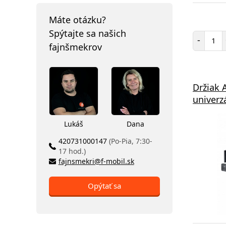
Máte otázku?
Spýtajte sa našich
Poč
-
fajnšmekrov
Držiak 
univerz
Lukáš
Dana
420731000147
(Po-Pia, 7:30-
17 hod.)
fajnsmekri@f-mobil.sk
Opýtať sa