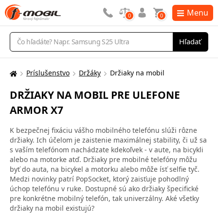
Menu
0
0
Vyhľadávanie
Hľadať
Príslušenstvo
Držáky
Držiaky na mobil
Tu
sa
DRŽIAKY NA MOBIL PRE ULEFONE
nachádzate:
ARMOR X7
K bezpečnej fixáciu vášho mobilného telefónu slúži rôzne
držiaky. Ich účelom je zaistenie maximálnej stability, či už sa
s vaším telefónom nachádzate kdekoľvek - v aute, na bicykli
alebo na motorke atď. Držiaky pre mobilné telefóny môžu
byť do auta, na bicykel a motorku alebo môže ísť selfie tyč.
Medzi novinky patrí PopSocket, ktorý zaisťuje pohodlný
úchop telefónu v ruke. Dostupné sú ako držiaky špecifické
pre konkrétne mobilný telefón, tak univerzálny. Aké všetky
držiaky na mobil existujú?