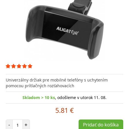
Univerzálny držiak pre mobilné telefóny s uchytením
pomocou prítlačných rozťahovacích
Skladom > 10 ks
, odošleme v utorok 11. 08.
5.81 €
Počet položiek
-
+
Pridať do košíka