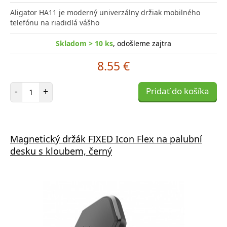
Aligator HA11 je moderný univerzálny držiak mobilného
telefónu na riadidlá vášho
Skladom > 10 ks
, odošleme zajtra
8.55 €
Počet položiek
-
+
Pridať do košíka
Magnetický držák FIXED Icon Flex na palubní
desku s kloubem, černý