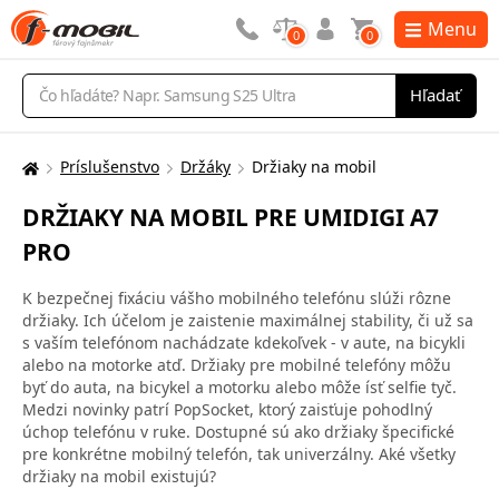
Menu
0
0
Vyhľadávanie
Hľadať
Príslušenstvo
Držáky
Držiaky na mobil
Tu
sa
DRŽIAKY NA MOBIL PRE UMIDIGI A7
nachádzate:
PRO
K bezpečnej fixáciu vášho mobilného telefónu slúži rôzne
držiaky. Ich účelom je zaistenie maximálnej stability, či už sa
s vaším telefónom nachádzate kdekoľvek - v aute, na bicykli
alebo na motorke atď. Držiaky pre mobilné telefóny môžu
byť do auta, na bicykel a motorku alebo môže ísť selfie tyč.
Medzi novinky patrí PopSocket, ktorý zaisťuje pohodlný
úchop telefónu v ruke. Dostupné sú ako držiaky špecifické
pre konkrétne mobilný telefón, tak univerzálny. Aké všetky
držiaky na mobil existujú?