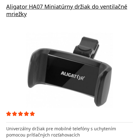
Aligator HA07 Miniatúrny držiak do ventilačné
mriežky
Univerzálny držiak pre mobilné telefóny s uchytením
pomocou prítlačných rozťahovacích