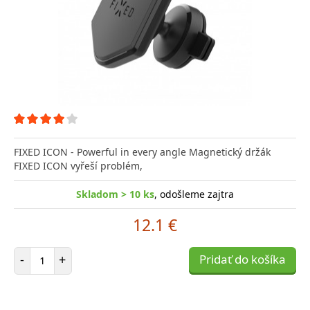
FIXED ICON - Powerful in every angle Magnetický držák
FIXED ICON vyřeší problém,
Skladom > 10 ks
, odošleme zajtra
12.1 €
Počet položiek
-
+
Pridať do košíka