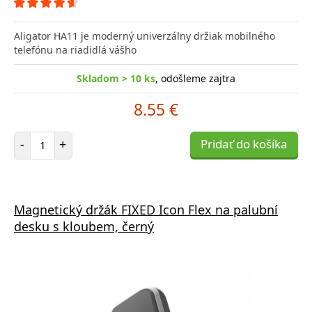
Aligator HA11 je moderný univerzálny držiak mobilného
telefónu na riadidlá vášho
Skladom > 10 ks
, odošleme zajtra
8.55 €
Počet položiek
-
+
Pridať do košíka
Magnetický držák FIXED Icon Flex na palubní
desku s kloubem, černý