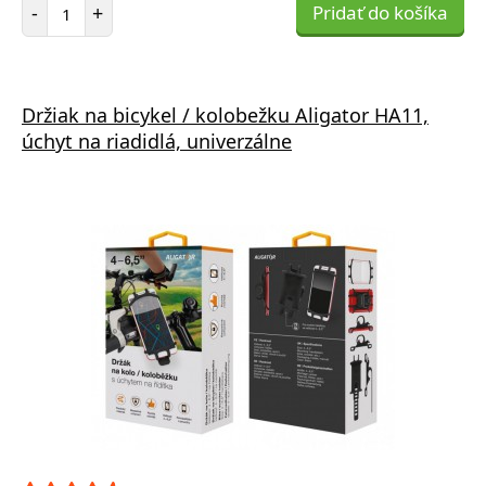
Počet položiek
-
+
Pridať do košíka
Držiak na bicykel / kolobežku Aligator HA11,
úchyt na riadidlá, univerzálne