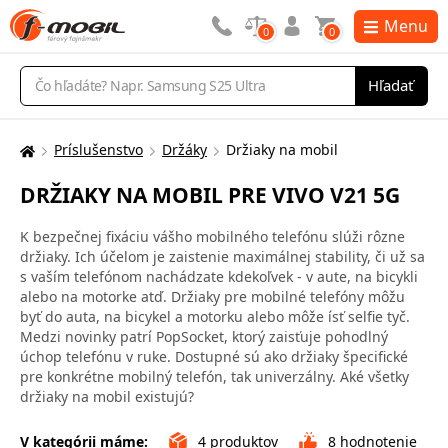
Menu
0
0
Vyhľadávanie
Hľadať
Príslušenstvo
Držáky
Držiaky na mobil
Tu
sa
DRŽIAKY NA MOBIL PRE VIVO V21 5G
nachádzate:
K bezpečnej fixáciu vášho mobilného telefónu slúži rôzne
držiaky. Ich účelom je zaistenie maximálnej stability, či už sa
s vaším telefónom nachádzate kdekoľvek - v aute, na bicykli
alebo na motorke atď. Držiaky pre mobilné telefóny môžu
byť do auta, na bicykel a motorku alebo môže ísť selfie tyč.
Medzi novinky patrí PopSocket, ktorý zaisťuje pohodlný
úchop telefónu v ruke. Dostupné sú ako držiaky špecifické
pre konkrétne mobilný telefón, tak univerzálny. Aké všetky
držiaky na mobil existujú?
V kategórii máme:
4
produktov
8
hodnotenie