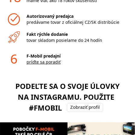
máme viac ako 18 rokov skúseností
Autorizovaný predajca
predávame tovar z oficiálnej CZ/SK distribúcie
Fakt rýchle dodanie
tovar skladom posielame do 24 hodín
6
F-Mobil predajní
príďte sa poradiť
PODEĽTE SA O SVOJE ÚLOVKY
NA INSTAGRAMU. POUŽITE
#FMOBIL
Zobraziť profil