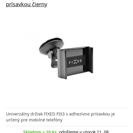
prísavkou čierny
Univerzálny držiak FIXED FIX3 s adhezívne prísavkou je
určený pre mobilné telefóny
Skladom > 10 ks
, odošleme v utorok 11. 08.