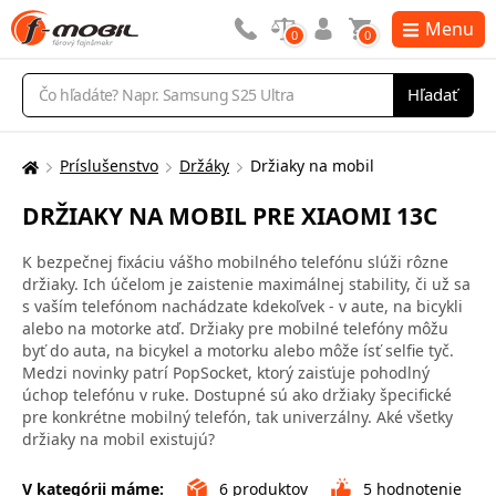
Menu
0
0
Vyhľadávanie
Hľadať
Príslušenstvo
Držáky
Držiaky na mobil
Tu
sa
DRŽIAKY NA MOBIL PRE XIAOMI 13C
nachádzate:
K bezpečnej fixáciu vášho mobilného telefónu slúži rôzne
držiaky. Ich účelom je zaistenie maximálnej stability, či už sa
s vaším telefónom nachádzate kdekoľvek - v aute, na bicykli
alebo na motorke atď. Držiaky pre mobilné telefóny môžu
byť do auta, na bicykel a motorku alebo môže ísť selfie tyč.
Medzi novinky patrí PopSocket, ktorý zaisťuje pohodlný
úchop telefónu v ruke. Dostupné sú ako držiaky špecifické
pre konkrétne mobilný telefón, tak univerzálny. Aké všetky
držiaky na mobil existujú?
V kategórii máme:
6
produktov
5
hodnotenie