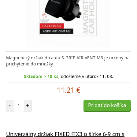
Magnetický držiak do auta S-GRIP AIR VENT M3 je určený na
prichytenie do mriežky
Skladom > 10 ks
, odošleme v utorok 11. 08.
11.21 €
Počet položiek
-
+
Pridať do košíka
Univerzálny držiak FIXED FIX3 o šírke 6-9 cm s