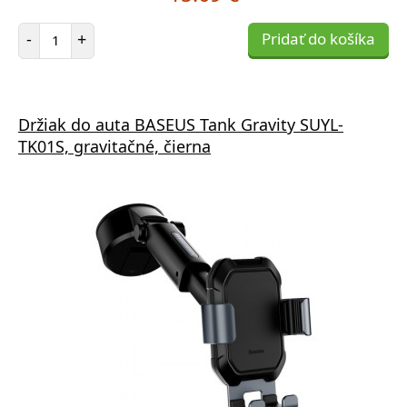
Počet položiek
-
+
Pridať do košíka
Držiak do auta BASEUS Tank Gravity SUYL-
TK01S, gravitačné, čierna