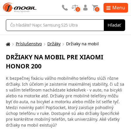
Menu
0
0
Vyhľadávanie
Hľadať
Príslušenstvo
Držáky
Držiaky na mobil
Tu
sa
DRŽIAKY NA MOBIL PRE XIAOMI
nachádzate:
HONOR 200
K bezpečnej fixáciu vášho mobilného telefónu slúži rôzne
držiaky. Ich účelom je zaistenie maximálnej stability, či už sa
s vaším telefónom nachádzate kdekoľvek - v aute, na bicykli
alebo na motorke atď. Držiaky pre mobilné telefóny môžu
byť do auta, na bicykel a motorku alebo môže ísť selfie tyč.
Medzi novinky patrí PopSocket, ktorý zaisťuje pohodlný
úchop telefónu v ruke. Dostupné sú ako držiaky špecifické
pre konkrétne mobilný telefón, tak univerzálny. Aké všetky
držiaky na mobil existujú?