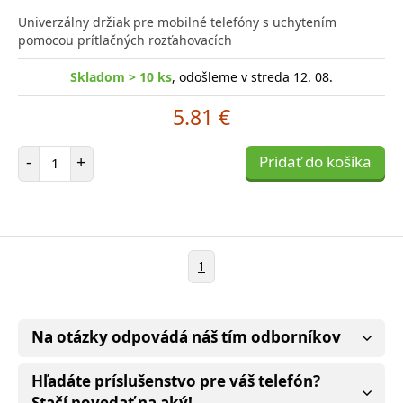
Univerzálny držiak pre mobilné telefóny s uchytením
pomocou prítlačných rozťahovacích
Skladom > 10 ks
, odošleme v streda 12. 08.
5.81 €
Počet položiek
-
+
Pridať do košíka
1
Na otázky odpovádá náš tím odborníkov
Hľadáte príslušenstvo pre váš telefón?
Stačí povedať na aký!