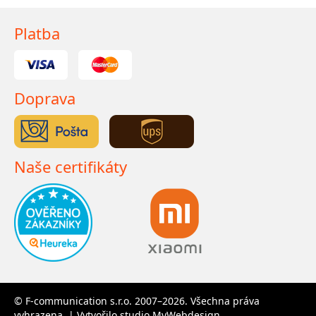
Platba
Doprava
Naše certifikáty
© F-communication s.r.o. 2007–2026. Všechna práva
vyhrazena. | Vytvořilo studio
MyWebdesign