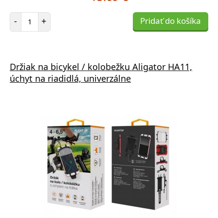
Počet položiek
-
+
Pridať do košíka
Držiak na bicykel / kolobežku Aligator HA11,
úchyt na riadidlá, univerzálne