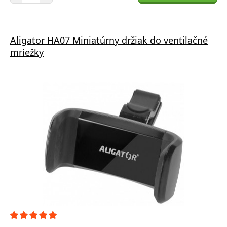
Aligator HA07 Miniatúrny držiak do ventilačné
mriežky