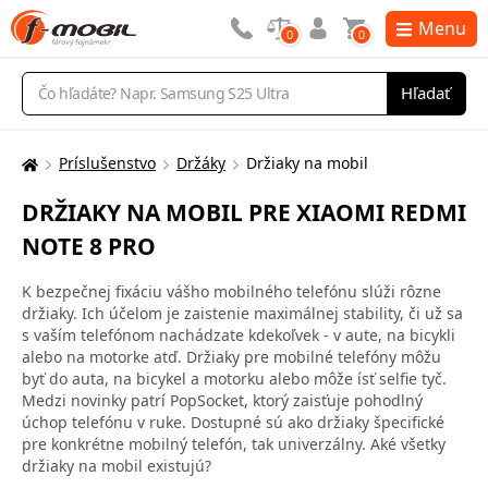
Menu
0
0
Vyhľadávanie
Hľadať
Príslušenstvo
Držáky
Držiaky na mobil
Tu
sa
DRŽIAKY NA MOBIL PRE XIAOMI REDMI
nachádzate:
NOTE 8 PRO
K bezpečnej fixáciu vášho mobilného telefónu slúži rôzne
držiaky. Ich účelom je zaistenie maximálnej stability, či už sa
s vaším telefónom nachádzate kdekoľvek - v aute, na bicykli
alebo na motorke atď. Držiaky pre mobilné telefóny môžu
byť do auta, na bicykel a motorku alebo môže ísť selfie tyč.
Medzi novinky patrí PopSocket, ktorý zaisťuje pohodlný
úchop telefónu v ruke. Dostupné sú ako držiaky špecifické
pre konkrétne mobilný telefón, tak univerzálny. Aké všetky
držiaky na mobil existujú?