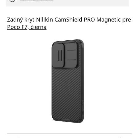
Zadný kryt Nillkin CamShield PRO Magnetic pre
Poco F7, čierna