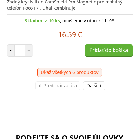
Zadný kryt Nillkin CamShield Pro Magnetic pre mobilný
telefón Poco F7 . Obal kombinuje
Skladom > 10 ks
, odošleme v utorok 11. 08.
16.59 €
Počet položiek
-
+
Pridať do košíka
Ukáž všetkých 6 produktov
Predchádzajúca
Ďalší
PODEĽTE SA O SVOJE ÚLOVKY