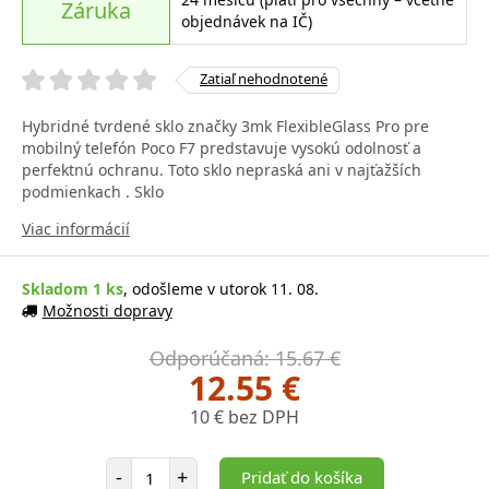
Záruka
objednávek na IČ)
Zatiaľ nehodnotené
Hybridné tvrdené sklo značky 3mk FlexibleGlass Pro pre
mobilný telefón Poco F7 predstavuje vysokú odolnosť a
perfektnú ochranu. Toto sklo nepraská ani v najťažších
podmienkach . Sklo
Viac informácií
Skladom 1 ks
, odošleme v utorok 11. 08.
Možnosti dopravy
Odporúčaná: 15.67 €
12.55 €
10 € bez DPH
Počet položiek
-
+
Pridať do košíka