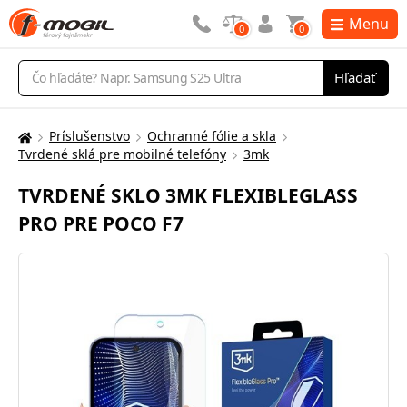
Menu
0
0
Vyhľadávanie
Hľadať
Príslušenstvo
Ochranné fólie a skla
Tu
Tvrdené sklá pre mobilné telefóny
3mk
sa
nachádzate:
TVRDENÉ SKLO 3MK FLEXIBLEGLASS
PRO PRE POCO F7