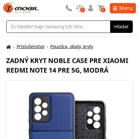
Menu
0
0
Vyhľadávanie
Hľadať
Príslušenstvo
Pouzdra, obaly, kryty
Tu
sa
ZADNÝ KRYT NOBLE CASE PRE XIAOMI
nachádzate:
REDMI NOTE 14 PRE 5G, MODRÁ