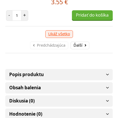
3.55 €
Počet položiek
-
+
Pridať do košíka
Ukáž všetko
Predchádzajúca
Ďalší
Popis produktu
Obsah balenia
Diskusia (0)
Hodnotenie (0)