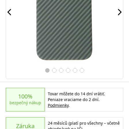
Tovar môžete do 14 dní vrátiť.
100%
Peniaze vraciame do 2 dní.
bezpečný nákup
Podmienky
.
24 měsíců (platí pro všechny – včetně
Záruka
objednávek na IČ)