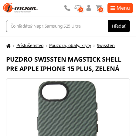
Menu
0
0
Vyhľadávanie
Hľadať
Príslušenstvo
Pouzdra, obaly, kryty
Swissten
Tu
sa
PUZDRO SWISSTEN MAGSTICK SHELL
nachádzate:
PRE APPLE IPHONE 15 PLUS, ZELENÁ