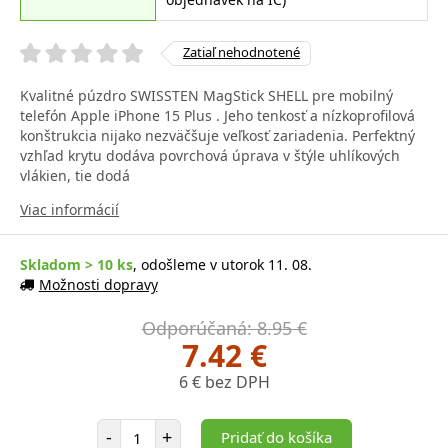
Zatiaľ nehodnotené
Kvalitné púzdro SWISSTEN MagStick SHELL pre mobilný
telefón Apple iPhone 15 Plus . Jeho tenkosť a nízkoprofilová
konštrukcia nijako nezväčšuje veľkosť zariadenia. Perfektný
vzhľad krytu dodáva povrchová úprava v štýle uhlíkových
vlákien, tie dodá
Viac informácií
Skladom > 10 ks
, odošleme v utorok 11. 08.
Možnosti dopravy
Odporúčaná: 8.95 €
7.42 €
6 € bez DPH
Počet položiek
-
+
Pridať do košíka