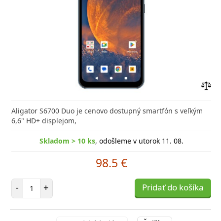
Prid
do
Aligator S6700 Duo je cenovo dostupný smartfón s veľkým
poro
6,6" HD+ displejom,
Skladom > 10 ks
, odošleme v utorok 11. 08.
98.5 €
Počet položiek
-
+
Pridať do košíka