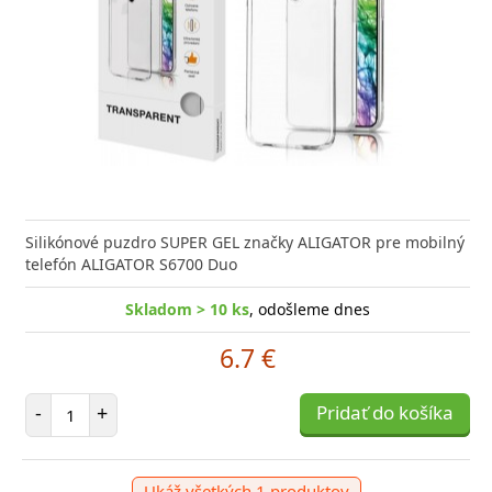
Silikónové puzdro SUPER GEL značky ALIGATOR pre mobilný
telefón ALIGATOR S6700 Duo
Skladom > 10 ks
, odošleme dnes
6.7 €
Počet položiek
-
+
Pridať do košíka
Ukáž všetkých 1 produktov