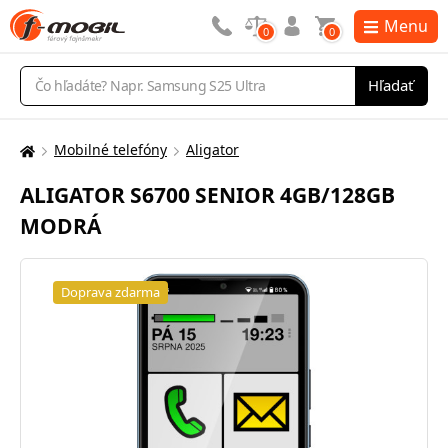
Menu
0
0
Vyhľadávanie
Hľadať
Mobilné telefóny
Aligator
Tu
sa
ALIGATOR S6700 SENIOR 4GB/128GB
nachádzate:
MODRÁ
Doprava zdarma