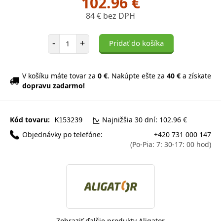
102.96 €
84 € bez DPH
Počet položiek
-
+
Pridať do košíka
V košíku máte tovar za
0 €
. Nakúpte ešte za
40 €
a získate
dopravu zadarmo!
Kód tovaru:
Najnižšia 30 dní: 102.96 €
K153239
Objednávky po telefóne:
+420 731 000 147
(Po-Pia: 7: 30-17: 00 hod)
Zobraziť ďalšie produkty Aligator