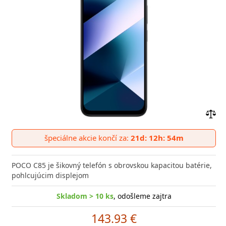
Prid
do
špeciálne akcie končí za:
21d: 12h: 54m
poro
POCO C85 je šikovný telefón s obrovskou kapacitou batérie,
pohlcujúcim displejom
Skladom > 10 ks
, odošleme zajtra
143.93 €