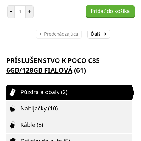
Počet položiek
-
+
Pridať do košíka
Predchádzajúca
Ďalší
PRÍSLUŠENSTVO K POCO C85
6GB/128GB FIALOVÁ
(61)
Púzdra a obaly (2)
Nabijačky (10)
Káble (8)
Držiaky do auta (5)