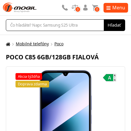
Menu
0
0
Vyhľadávanie
Hľadať
Mobilné telefóny
Poco
Tu
sa
POCO C85 6GB/128GB FIALOVÁ
nachádzate:
Akcia týždňa
Doprava zdarma