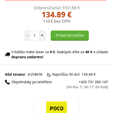
Odporúčaná: 157.38 €
134.89 €
110 € bez DPH
Počet položiek
-
+
Pridať do košíka
V košíku máte tovar za
0 €
. Nakúpte ešte za
40 €
a získate
dopravu zadarmo!
Kód tovaru:
Najnižšia 30 dní: 134.49 €
K154070
Objednávky po telefóne:
+420 731 000 147
(Po-Pia: 7: 30-17: 00 hod)