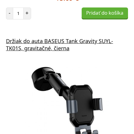
Počet položiek
-
+
Pridať do košíka
Držiak do auta BASEUS Tank Gravity SUYL-
TK01S, gravitačné, čierna