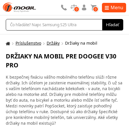
Menu
0
0
Vyhľadávanie
Hľadať
Príslušenstvo
Držáky
Držiaky na mobil
Tu
sa
DRŽIAKY NA MOBIL PRE DOOGEE V30
nachádzate:
PRO
K bezpečnej fixáciu vášho mobilného telefónu slúži rôzne
držiaky. Ich účelom je zaistenie maximálnej stability, či už sa
s vaším telefónom nachádzate kdekoľvek - v aute, na bicykli
alebo na motorke atď. Držiaky pre mobilné telefóny môžu
byť do auta, na bicykel a motorku alebo môže ísť selfie tyč.
Medzi novinky patrí PopSocket, ktorý zaisťuje pohodlný
úchop telefónu v ruke. Dostupné sú ako držiaky špecifické
pre konkrétne mobilný telefón, tak univerzálny. Aké všetky
držiaky na mobil existujú?