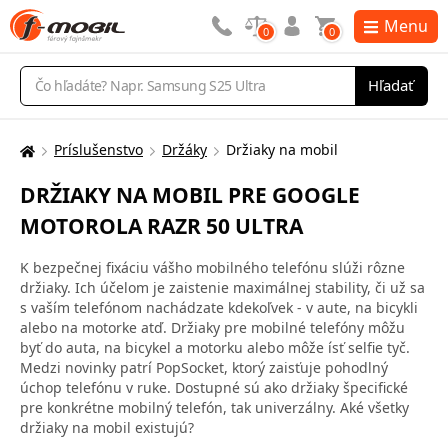
Menu
0
0
Vyhľadávanie
Hľadať
Príslušenstvo
Držáky
Držiaky na mobil
Tu
sa
DRŽIAKY NA MOBIL PRE GOOGLE
nachádzate:
MOTOROLA RAZR 50 ULTRA
K bezpečnej fixáciu vášho mobilného telefónu slúži rôzne
držiaky. Ich účelom je zaistenie maximálnej stability, či už sa
s vaším telefónom nachádzate kdekoľvek - v aute, na bicykli
alebo na motorke atď. Držiaky pre mobilné telefóny môžu
byť do auta, na bicykel a motorku alebo môže ísť selfie tyč.
Medzi novinky patrí PopSocket, ktorý zaisťuje pohodlný
úchop telefónu v ruke. Dostupné sú ako držiaky špecifické
pre konkrétne mobilný telefón, tak univerzálny. Aké všetky
držiaky na mobil existujú?