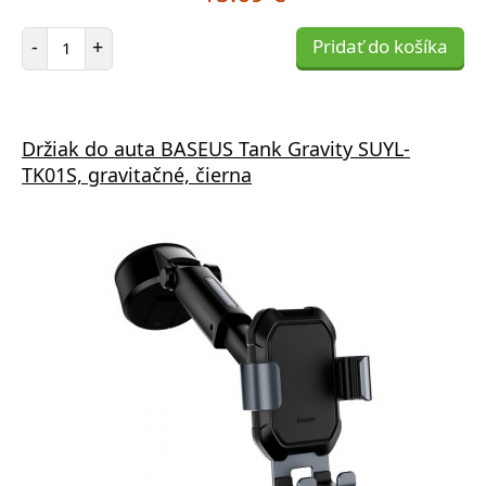
Počet položiek
-
+
Pridať do košíka
Držiak do auta BASEUS Tank Gravity SUYL-
TK01S, gravitačné, čierna