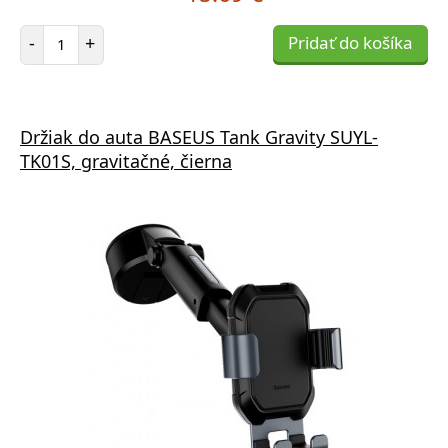
Počet položiek
-
+
Pridať do košíka
Držiak do auta BASEUS Tank Gravity SUYL-
TK01S, gravitačné, čierna