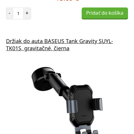
Počet položiek
-
+
Pridať do košíka
Držiak do auta BASEUS Tank Gravity SUYL-
TK01S, gravitačné, čierna