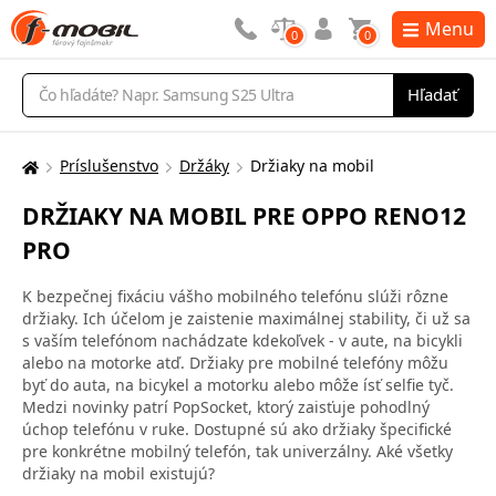
Menu
0
0
Vyhľadávanie
Hľadať
Príslušenstvo
Držáky
Držiaky na mobil
Tu
sa
DRŽIAKY NA MOBIL PRE OPPO RENO12
nachádzate:
PRO
K bezpečnej fixáciu vášho mobilného telefónu slúži rôzne
držiaky. Ich účelom je zaistenie maximálnej stability, či už sa
s vaším telefónom nachádzate kdekoľvek - v aute, na bicykli
alebo na motorke atď. Držiaky pre mobilné telefóny môžu
byť do auta, na bicykel a motorku alebo môže ísť selfie tyč.
Medzi novinky patrí PopSocket, ktorý zaisťuje pohodlný
úchop telefónu v ruke. Dostupné sú ako držiaky špecifické
pre konkrétne mobilný telefón, tak univerzálny. Aké všetky
držiaky na mobil existujú?