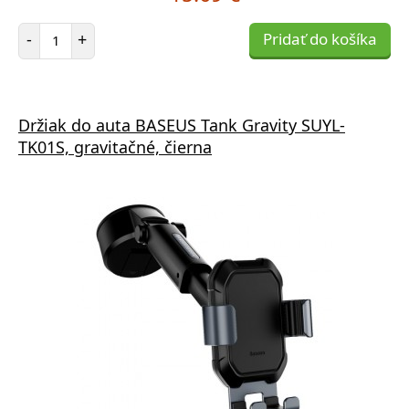
Počet položiek
-
+
Pridať do košíka
Držiak do auta BASEUS Tank Gravity SUYL-
TK01S, gravitačné, čierna