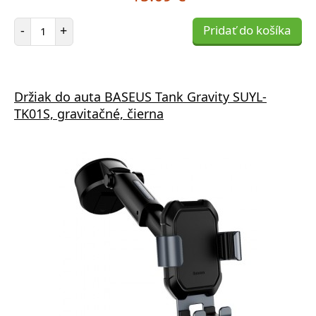
Počet položiek
-
+
Pridať do košíka
Držiak do auta BASEUS Tank Gravity SUYL-
TK01S, gravitačné, čierna