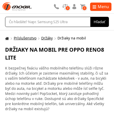
Menu
0
0
Vyhľadávanie
Hľadať
Príslušenstvo
Držáky
Držiaky na mobil
Tu
sa
DRŽIAKY NA MOBIL PRE OPPO RENO8
nachádzate:
LITE
K bezpečnej fixáciu vášho mobilného telefónu slúži rôzne
držiaky. Ich účelom je zaistenie maximálnej stability, či už sa
s vaším telefónom nachádzate kdekoľvek - v aute, na bicykli
alebo na motorke atď. Držiaky pre mobilné telefóny môžu
byť do auta, na bicykel a motorku alebo môže ísť selfie tyč.
Medzi novinky patrí PopSocket, ktorý zaisťuje pohodlný
úchop telefónu v ruke. Dostupné sú ako držiaky špecifické
pre konkrétne mobilný telefón, tak univerzálny. Aké všetky
držiaky na mobil existujú?