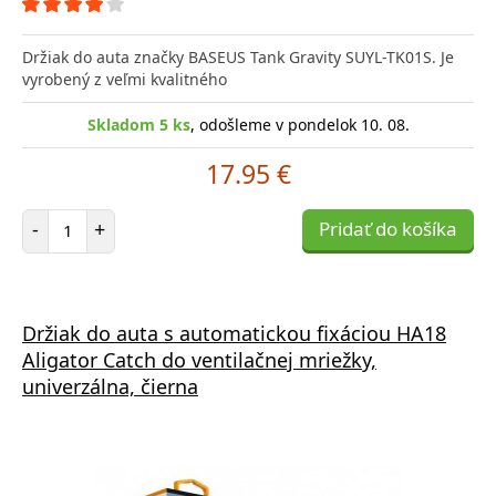
Držiak do auta značky BASEUS Tank Gravity SUYL-TK01S. Je
vyrobený z veľmi kvalitného
Skladom 5 ks
, odošleme v pondelok 10. 08.
17.95 €
Počet položiek
-
+
Pridať do košíka
Držiak do auta s automatickou fixáciou HA18
Aligator Catch do ventilačnej mriežky,
univerzálna, čierna