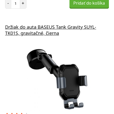
Počet položiek
-
+
Pridať do košíka
Držiak do auta BASEUS Tank Gravity SUYL-
TK01S, gravitačné, čierna