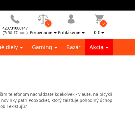
0
0
420731000147
Porovnanie
Prihlásenie
0
€
(7: 30-17 hod.)
é diely
Gaming
Bazár
Akcia
aším telefónom nachádzate kdekoľvek - v aute, na bicykli
i novinky patrí PopSocket, ktorý zaisťuje pohodlný úchop
obil existujú?