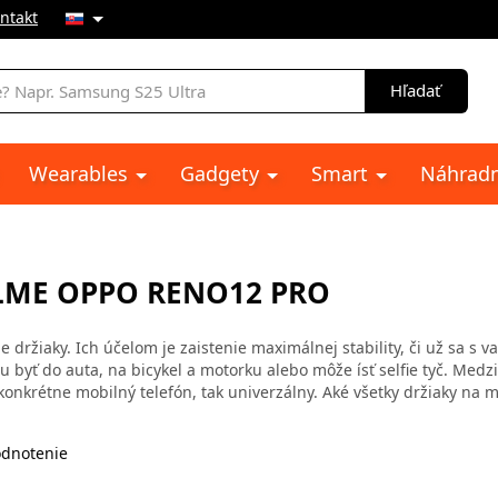
ntakt
e
Hľadať
Wearables
Gadgety
Smart
Náhradn
LME OPPO RENO12 PRO
 držiaky. Ich účelom je zaistenie maximálnej stability, či už sa s v
 byť do auta, na bicykel a motorku alebo môže ísť selfie tyč. Medz
konkrétne mobilný telefón, tak univerzálny. Aké všetky držiaky na m
dnotenie