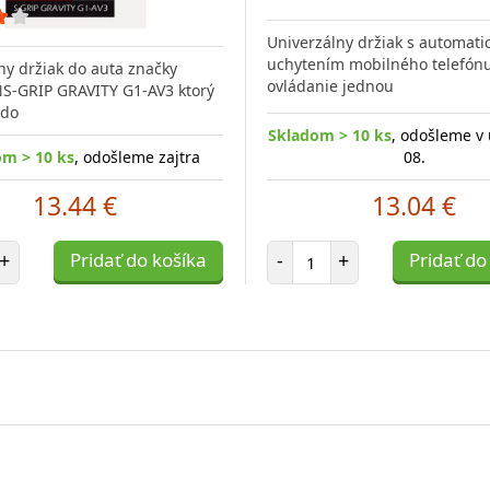
Univerzálny držiak s automat
uchytením mobilného telefón
ny držiak do auta značky
ovládanie jednou
S-GRIP GRAVITY G1-AV3 ktorý
 do
Skladom > 10 ks
, odošleme v 
om > 10 ks
, odošleme zajtra
08.
13.44 €
13.04 €
et položiek
Počet položiek
+
Pridať do košíka
-
+
Pridať do