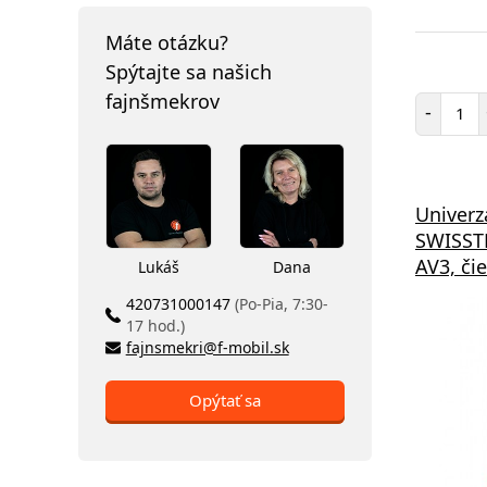
Máte otázku?
Spýtajte sa našich
fajnšmekrov
Poč
-
Univerz
SWISST
AV3, či
Lukáš
Dana
420731000147
(Po-Pia, 7:30-
17 hod.)
fajnsmekri@f-mobil.sk
Opýtať sa