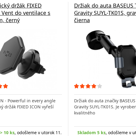
cký držák FIXED
Držiak do auta BASEUS 
r Vent do ventilace s
Gravity SUYL-TK01S, gra
, černý
čierna
N - Powerful in every angle
Držiak do auta značky BASEUS
ý držák FIXED ICON vyřeší
Gravity SUYL-TK01S. Je vyroben
kvalitného
> 10 ks
, odošleme v utorok 11.
Skladom 5 ks
, odošleme v u