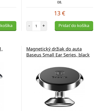
08.
13 €
Počet položiek
 košíka
-
+
Pridať do košíka
1,
Magnetický držiak do auta
Baseus Small Ear Series, black