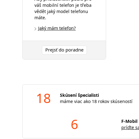
váš mobilní telefon je třeba
vědět jaký model telefonu
máte.
Jaký mám telefon?
Prejsť do poradne
18
Skúsení špecialisti
máme viac ako 18 rokov skúseností
6
F-Mobil 
príďte s