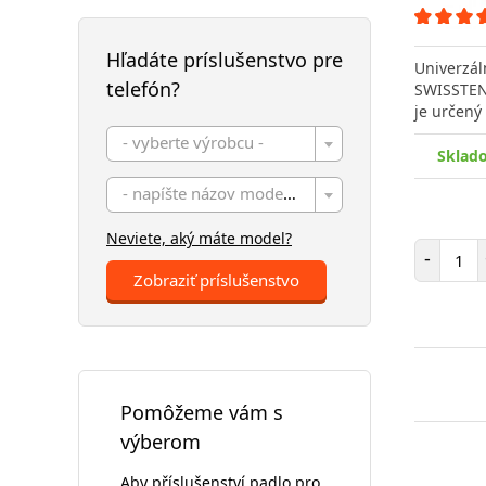
Hľadáte príslušenstvo pre
Univerzál
telefón?
SWISSTEN
je určený
- vyberte výrobcu -
Sklad
- napíšte názov modelu -
Neviete, aký máte model?
Poč
-
Zobraziť príslušenstvo
Pomôžeme vám s
výberom
Aby příslušenství padlo pro