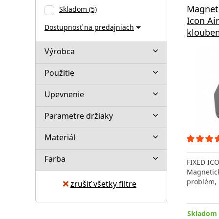
Magneti
Skladom
(5)
Icon Ai
Dostupnosť na predajniach
kloubem
Výrobca
Použitie
Upevnenie
Parametre držiaky
Materiál
Farba
FIXED ICO
Magnetick
problém,
zrušiť všetky filtre
Skladom 