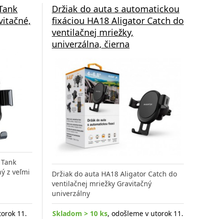
Tank
Držiak do auta s automatickou
vitačné,
fixáciou HA18 Aligator Catch do
ventilačnej mriežky,
univerzálna, čierna
 Tank
ý z veľmi
Držiak do auta HA18 Aligator Catch do
ventilačnej mriežky Gravitačný
univerzálny
torok 11.
Skladom > 10 ks
, odošleme v utorok 11.