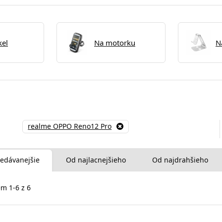
kel
Na motorku
N
realme OPPO Reno12 Pro
edávanejšie
Od najlacnejšieho
Od najdrahšieho
m 1-6 z 6