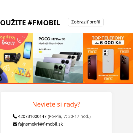
POUŽITE #FMOBIL
Zobraziť profil
Neviete si rady?
420731000147
(Po-Pia, 7: 30-17 hod.)
fajnsmekri@f-mobil.sk