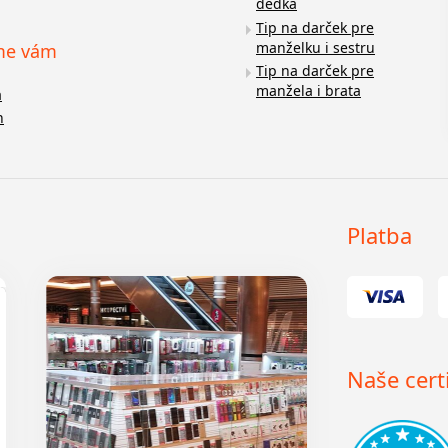
dedka
Tip na darček pre
manželku i sestru
me vám
Tip na darček pre
manžela i brata
a
n
Platba
Naše certi