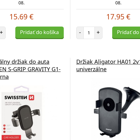
08.
08.
15.69 €
17.95 €
et položiek
Počet položiek
+
Pridať do košíka
-
+
Pridať do
álny držiak do auta
Držiak Aligator HA01 2v
EN S-GRIP GRAVITY G1-
univerzálne
erna