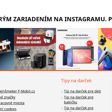
TRÝM ZARIADENÍM NA INSTAGRAMU. 
Tipy na darček
fajnšmeker F-Mobil.cz
Tip na darček pre deti
é značky
Tip na darček pre
babičku
racovné miesta
Tip na darček pre
ní cookies