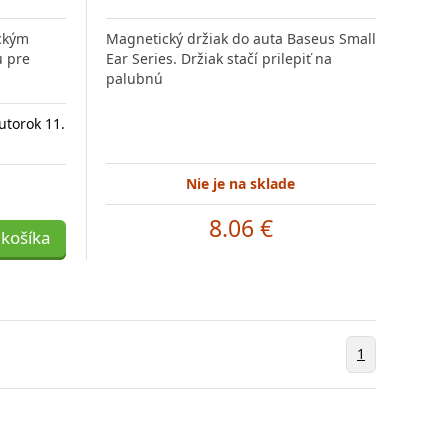
ickým
Magnetický držiak do auta Baseus Small
u pre
Ear Series. Držiak stačí prilepiť na
palubnú
utorok 11.
Nie je na sklade
8.06 €
 košíka
1