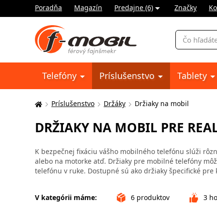
Poradňa
Magazín
Predajne (6)
Značky
Ko
Vyhľadávani
Telefóny
Príslušenstvo
Tablety
Príslušenstvo
Držáky
Držiaky na mobil
Tu
sa
DRŽIAKY NA MOBIL PRE REA
nachádzate:
K bezpečnej fixáciu vášho mobilného telefónu slúži rôzne
alebo na motorke atď. Držiaky pre mobilné telefóny môžu
telefónu v ruke. Dostupné sú ako držiaky špecifické pre 
V kategórii máme:
6
produktov
3
ho