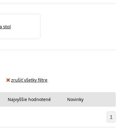
a stol
zrušiť všetky filtre
Najvyššie hodnotené
Novinky
1